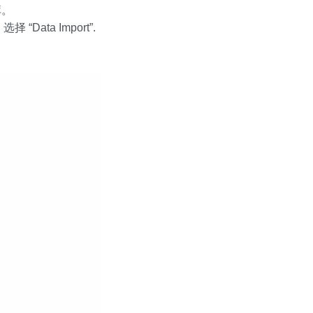
库。
ata Import”.