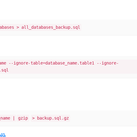
abases > all_databases_backup.sql
ame --ignore-table=database_name.table1 --ignore-
.sql
：
_name |
gzip
> backup.sql.gz
备份