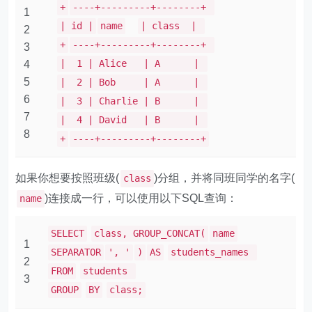
+
----+---------+--------+
1
| id |
name
| class |
2
+
----+---------+--------+
3
| 1 | Alice | A |
4
5
| 2 | Bob | A |
6
| 3 | Charlie | B |
7
| 4 | David | B |
8
+
----+---------+--------+
如果你想要按照班级(
)分组，并将同班同学的名字(
class
)连接成一行，可以使用以下SQL查询：
name
SELECT
class, GROUP_CONCAT(
name
1
SEPARATOR
', '
)
AS
students_names
2
FROM
students
3
GROUP
BY
class;