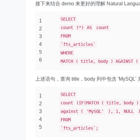
接下来结合 demo 来更好的理解 Natural Langu
SELECT
1
count
(*)
AS
count
2
FROM
3
4
`fts_articles`
5
WHERE
6
MATCH ( title, body ) AGAINST (
上述语句，查询 title，body 列中包含 'My
SELECT
1
count
(IF(MATCH ( title, body )
2
3
against (
'MySQL'
), 1,
NULL
4
FROM
5
`fts_articles`;