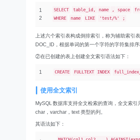
SELECT
table_id,
name
,
space
fr
1
2
WHERE
name
LIKE
'test/%'
;
上述六个索引表构成倒排索引，称为辅助索引
DOC_ID，根据单词的第一个字符的字符集
②在已创建的表上创建全文索引语法如下：
1
CREATE
FULLTEXT
INDEX
full_index
使用全文索引
MySQL 数据库支持全文检索的查询，全文索引只能
char，varchar，text 类型的列。
其语法如下：
MATCH(col1,col2,...) AGAINST(exp