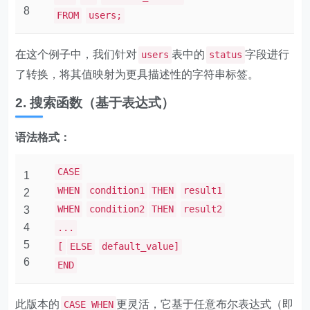
8
FROM
users;
在这个例子中，我们针对
表中的
字段进行
users
status
了转换，将其值映射为更具描述性的字符串标签。
2. 搜索函数（基于表达式）
语法格式：
CASE
1
WHEN
condition1
THEN
result1
2
WHEN
condition2
THEN
result2
3
4
...
5
[
ELSE
default_value]
6
END
此版本的
更灵活，它基于任意布尔表达式（即
CASE WHEN