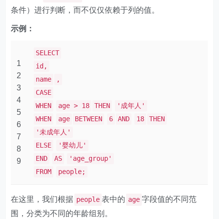
条件）进行判断，而不仅仅依赖于列的值。
示例：
SELECT
1
id,
2
name
,
3
CASE
4
WHEN
age > 18
THEN
'成年人'
5
WHEN
age
BETWEEN
6
AND
18
THEN
6
'未成年人'
7
ELSE
'婴幼儿'
8
END
AS
'age_group'
9
FROM
people;
在这里，我们根据
表中的
字段值的不同范
people
age
围，分类为不同的年龄组别。