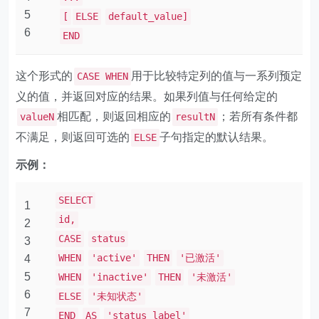
5
[
ELSE
default_value]
6
END
这个形式的
用于比较特定列的值与一系列预定
CASE WHEN
义的值，并返回对应的结果。如果列值与任何给定的
相匹配，则返回相应的
；若所有条件都
valueN
resultN
不满足，则返回可选的
子句指定的默认结果。
ELSE
示例：
SELECT
1
id,
2
CASE
status
3
WHEN
'active'
THEN
'已激活'
4
5
WHEN
'inactive'
THEN
'未激活'
6
ELSE
'未知状态'
7
END
AS
'status_label'