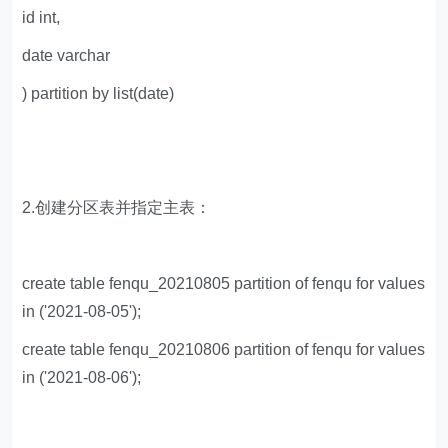
id int,
date varchar
) partition by list(date)
2.创建分区表并指定主表：
create table fenqu_20210805 partition of fenqu for values
in ('2021-08-05');
create table fenqu_20210806 partition of fenqu for values
in ('2021-08-06');