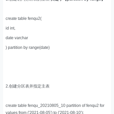
create table fenqu2(
id int,
date varchar
) partition by range(date)
2.创建分区表并指定主表
create table fenqu_20210805_10 partition of fenqu2 for
values from ('2021-08-05') to ('2021-08-10');