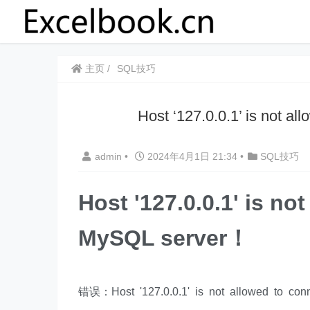
主页
SQL技巧
​​Host ‘127.0.0.1’ is not 
admin
•
2024年4月1日 21:34
•
SQL技巧
Host '127.0.0.1' is no
MySQL server
！
错误：Host '127.0.0.1' is not allowed to con