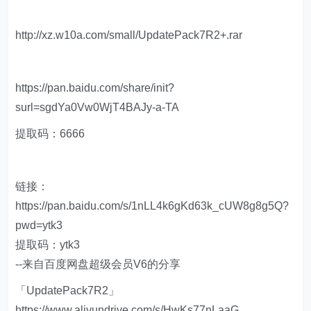
http://xz.w10a.com/small/UpdatePack7R2+.rar
https://pan.baidu.com/share/init?
surl=sgdYa0Vw0WjT4BAJy-a-TA
提取码：6666
链接：
https://pan.baidu.com/s/1nLL4k6gKd63k_cUW8g8g5Q?
pwd=ytk3
提取码：ytk3
--来自百度网盘超级会员V6的分享
「UpdatePack7R2」
https://www.aliyundrive.com/s/HwKs77nLaaG