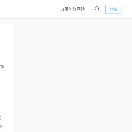
自用的好网站！
登录
，
能
多