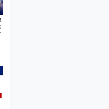
成
器
了