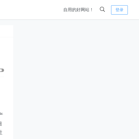
自用的好网站！
登录
产
细
社