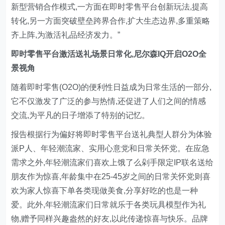
新型营销合作模式,一方面在即时零售平台创新玩法,提高
转化,另一方面突破壁垒跨界合作,扩大生态边界,多重策略
齐上阵,为激活礼品经济发力。”
即时零售平台激活送礼场景日常化,尼尔森IQ开启O2O全
景视角
随着即时零售(O2O)的便利性日益成为日常生活的一部分,
它不仅激发了广泛的参与热情,还促进了人们之间的情感
交流,为平凡的日子增添了特别的记忆。
报告根据行为偏好将即时零售平台送礼典型人群分为体验
派P人、年轻潮流家、实用心意党和日常关怀党。在应急
需求之外,年轻潮流家们喜欢上饿了么剁手限定IP联名送给
朋友作为惊喜,年龄集中在25-45岁之间的日常关怀党则喜
欢为家人惊喜下单各类现做美食,分享好吃的也是一种
爱。此外,年轻潮流家们日常就乐于各类玩具模型作为礼
物,赠予同样兴趣盎然的好友,以此传递惊喜与快乐。品牌