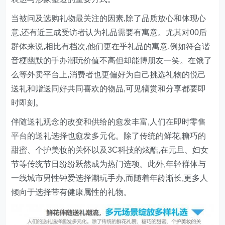
当被问及选购礼物最关注的因素,除了品质放心和体现心
意,还有近三成受访者认为礼品需要有寓意。尤其对00后
群体来说,相比有档次,他们更在乎礼品的寓意,例如符合谐
音梗幽默的手办潮玩价值不高但却能博朋友一笑。在饿了
么等外卖平台上,消费者也更偏好为自己挑选礼物的悦己
送礼和赠送同好共同喜欢的物品,可见犒赏和分享都要即
时即刻。
伴随送礼观念的改变和供给的愈发丰富,人们在即时零售
平台的送礼选择也愈发多元化。除了传统的鲜花,糖巧的
甜蜜、个护美妆的关怀以及3C科技的炫酷,在元旦、妇女
节等传统节日纷纷跃然成为热门选项。此外,年轻群体与
一线城市男性钟爱选择潮玩手办,而随着年龄渐长,更多人
倾向于选择带有健康属性的礼物。