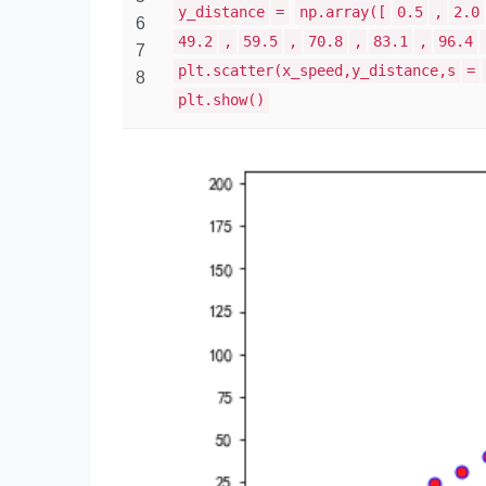
y_distance
=
np.array([
0.5
,
2.0
6
49.2
,
59.5
,
70.8
,
83.1
,
96.4
7
plt.scatter(x_speed,y_distance,s
=
8
plt.show()