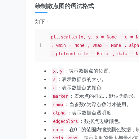
绘制散点图的语法格式
如下：
plt.scatter(x, y, s
=
None
, c
=
N
1
, vmin
=
None
, vmax
=
None
, alph
, plotnonfinite
=
False
, data
=
N
,
：表示数据点的位置。
x
y
：表示数据点的大小。
s
：表示数据点的颜色。
c
：表示点的样式，默认为圆形。
marker
：当参数c为浮点数时才使用。
camp
：表示数据点透明度。
alpha
：数据点边缘颜色。
edgecolors
：在0-1的范围内缩放颜色数据，映射
norm
,
：表示亮度的最大与最小值，如
vmin
vmax