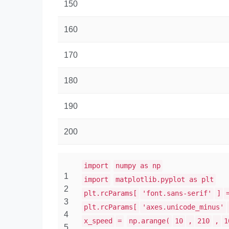
150
160
170
180
190
200
import
numpy as np
1
import
matplotlib.pyplot as plt
2
plt.rcParams[
'font.sans-serif'
]
3
plt.rcParams[
'axes.unicode_minus'
4
x_speed
=
np.arange(
10
,
210
,
1
5