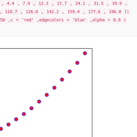
,
4.4
,
7.9
,
12.3
,
17.7
,
24.1
,
31.5
,
39.9
,
,
110.7
,
126.0
,
142.2
,
159.4
,
177.6
,
196.8
])
50
,c
=
'red'
,edgecolors
=
'blue'
,alpha
=
0.9
)