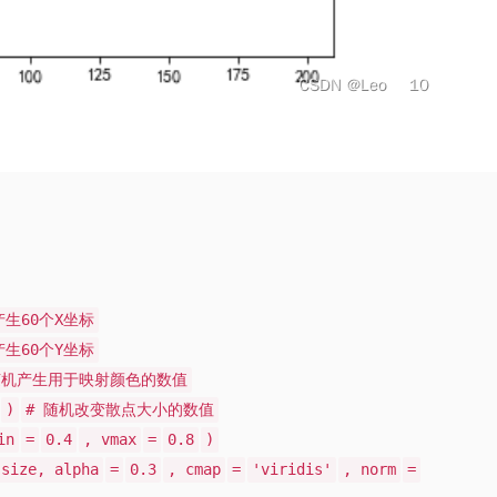
产生60个X坐标
产生60个Y坐标
随机产生用于映射颜色的数值
)
# 随机改变散点大小的数值
in
=
0.4
, vmax
=
0.8
)
size, alpha
=
0.3
, cmap
=
'viridis'
, norm
=