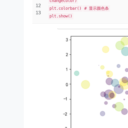
changecolor)
12
plt.colorbar()
# 显示颜色条
13
plt.show()