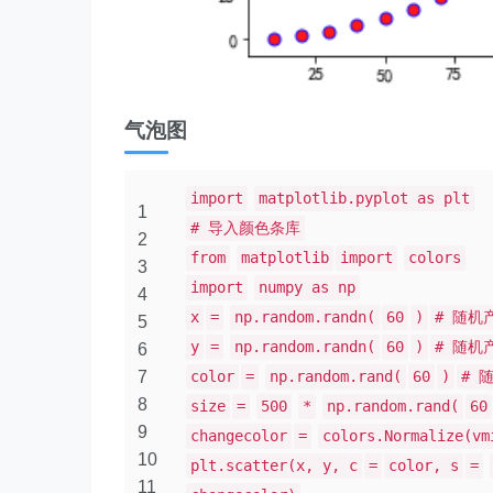
气泡图
import
matplotlib.pyplot as plt
1
# 导入颜色条库
2
from
matplotlib
import
colors
3
import
numpy as np
4
x
=
np.random.randn(
60
)
# 随机
5
y
=
np.random.randn(
60
)
# 随机
6
7
color
=
np.random.rand(
60
)
# 
8
size
=
500
*
np.random.rand(
60
9
changecolor
=
colors.Normalize(vm
10
plt.scatter(x, y, c
=
color, s
=
11