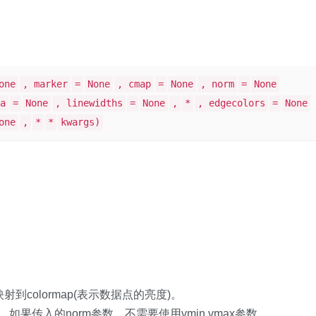
one
, marker
=
None
, cmap
=
None
, norm
=
None
a
=
None
, linewidths
=
None
,
*
, edgecolors
=
None
one
,
*
*
kwargs)
到colormap(表示数据点的亮度)。
果传入的norm参数，不需要使用vmin,vmax参数。