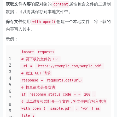
获取文件内容
响应对象的
属性包含文件的二进制
content
数据，可以将其保存到本地文件中。
保存文件
使用
创建一个本地文件，将下载的
with open()
内容写入其中。
示例：
import
requests
1
# 要下载的文件的 URL
2
url
=
'https://example.com/sample.pdf'
3
# 发送 GET 请求
4
response
=
requests.get(url)
5
# 检查请求是否成功
6
if
response.status_code
=
=
200
:
7
# 以二进制模式打开一个文件，将文件内容写入本地
8
with
open
(
'sample.pdf'
,
'wb'
) as
9
file
: