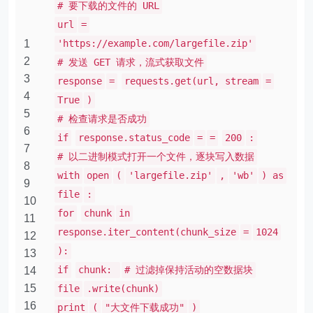
# 要下载的文件的 URL
url
=
1
'https://example.com/largefile.zip'
2
# 发送 GET 请求，流式获取文件
3
response
=
requests.get(url, stream
=
4
True
)
5
# 检查请求是否成功
6
if
response.status_code
=
=
200
:
7
# 以二进制模式打开一个文件，逐块写入数据
8
with
open
(
'largefile.zip'
,
'wb'
) as
9
file
:
10
for
chunk
in
11
response.iter_content(chunk_size
=
1024
12
):
13
if
chunk:
# 过滤掉保持活动的空数据块
14
15
file
.write(chunk)
16
print
(
"大文件下载成功"
)