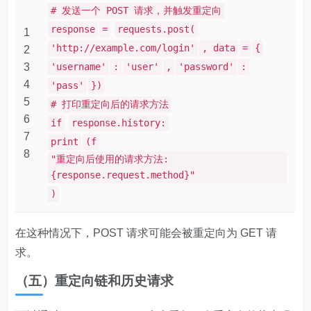
# 发送一个 POST 请求，并触发重定向
response
=
requests.post(
1
'http://example.com/login'
, data
=
{
2
3
'username'
:
'user'
,
'password'
:
4
'pass'
})
5
# 打印重定向后的请求方法
6
if
response.history:
7
print
(f
8
"重定向后使用的请求方法:
{response.request.method}"
)
在这种情况下，POST 请求可能会被重定向为 GET 请
求。
（五）重定向链和历史请求