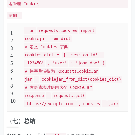
地管理 Cookie。
示例：
from
requests.cookies
import
1
cookiejar_from_dict
2
# 定义 Cookies 字典
3
cookies_dict
=
{
'session_id'
:
4
'123456'
,
'user'
:
'john_doe'
}
5
6
# 将字典转换为 RequestsCookieJar
7
jar
=
cookiejar_from_dict(cookies_dict)
8
# 发送请求时使用这个 CookieJar
9
response
=
requests.get(
10
'https://example.com'
, cookies
=
jar)
（七）总结