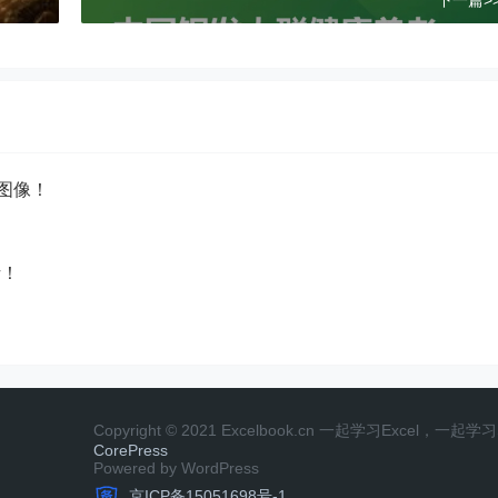
为图像！
析！
Copyright © 2021 Excelbook.cn 一起学习Excel，一
CorePress
Powered by WordPress
京ICP备15051698号-1