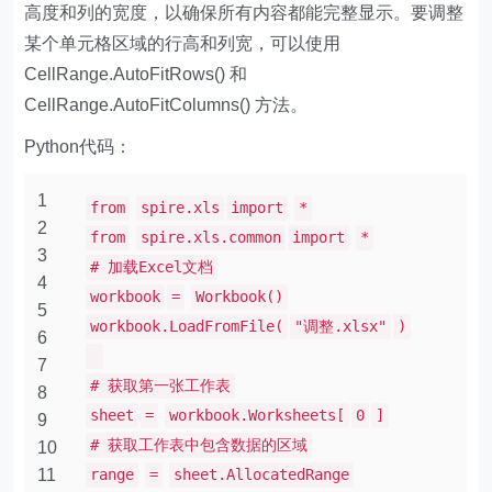
高度和列的宽度，以确保所有内容都能完整显示。要调整
某个单元格区域的行高和列宽，可以使用
CellRange.AutoFitRows() 和
CellRange.AutoFitColumns() 方法。
Python代码：
1
from
spire.xls
import
*
2
from
spire.xls.common
import
*
3
# 加载Excel文档
4
workbook
=
Workbook()
5
workbook.LoadFromFile(
"调整.xlsx"
)
6
7
# 获取第一张工作表
8
sheet
=
workbook.Worksheets[
0
]
9
# 获取工作表中包含数据的区域
10
11
range
=
sheet.AllocatedRange