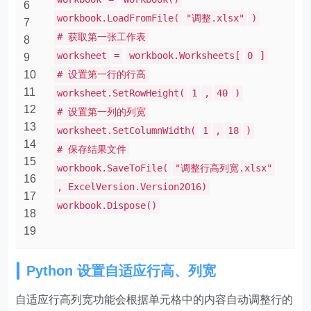
6
workbook.LoadFromFile(
"调整.xlsx"
)
7
# 获取第一张工作表
8
worksheet
=
workbook.Worksheets[
0
]
9
10
# 设置第一行的行高
11
worksheet.SetRowHeight(
1
,
40
)
12
# 设置第一列的列宽
13
worksheet.SetColumnWidth(
1
,
18
)
14
# 保存结果文件
15
workbook.SaveToFile(
"调整行高列宽.xlsx"
16
, ExcelVersion.Version2016)
17
workbook.Dispose()
18
19
Python 设置自适应行高、列宽
自适应行高列宽功能会根据单元格中的内容自动调整行的