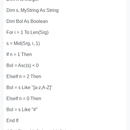
Dim s, MyString As String
Dim Bol As Boolean
For i = 1 To Len(Srg)
s = Mid(Srg, i, 1)
If n = 1 Then
Bol = Asc(s) < 0
ElseIf n = 2 Then
Bol = s Like "[a-z,A-Z]"
ElseIf n = 0 Then
Bol = s Like "#"
End If