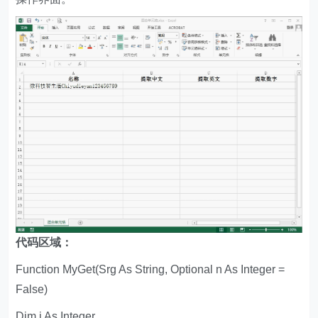
代码区域：
Function MyGet(Srg As String, Optional n As Integer =
False)
Dim i As Integer