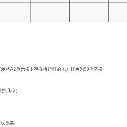
"",99)：表示将A2单元格中存在换行符的地方替换为99个空格
查找几位）
查找替换。