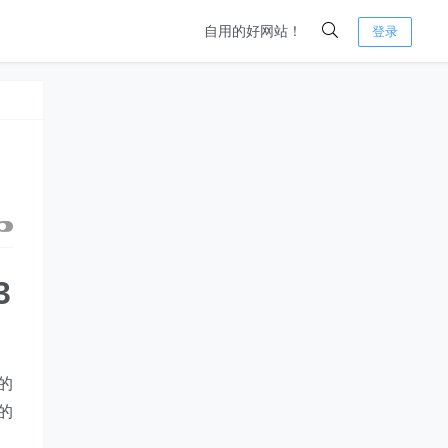
自用的好网站！
登录
3
的
的