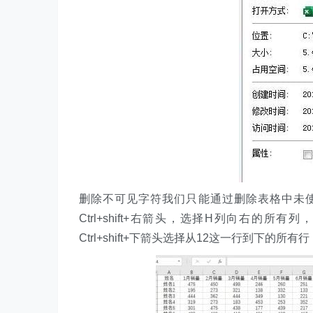
删除不可见字符我们只能通过删除表格中未
Ctrl+shift+右箭头，选择H列向右的
Ctrl+shift+下箭头选择从12这一行到下的