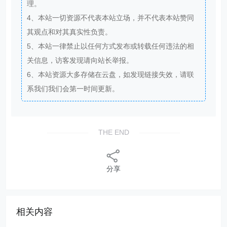
6、一次付费只需129元，即可下载本站文章涉及的文件
和软件。
文章版权声明
Excelbook
1、本网站名称：
2、本站永久网址：
http://www.excelbook.cn
3、本网站的文章部分内容可能来源于网络，仅供大家
学习与参考，如有侵权，请联系站长王小琥进行删除处
理。
4、本站一切资源不代表本站立场，并不代表本站赞同
其观点和对其真实性负责。
5、本站一律禁止以任何方式发布或转载任何违法的相
关信息，访客发现请向站长举报。
6、本站资源大多存储在云盘，如发现链接失效，请联
系我们我们会第一时间更新。