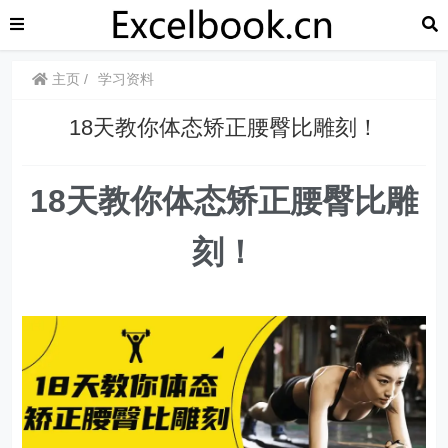
主页
学习资料
18天教你体态矫正腰臀比雕刻！
18天教你体态矫正腰臀比雕
刻！