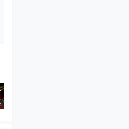
究
！
>