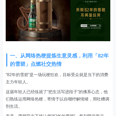
一、从网络热梗提炼生意灵感，利用「82年
的雪碧」点燃社交热情
“82年的雪碧”是一场玩梗狂欢，目标受众就是当下的消费
主力年轻人。
这届年轻人已经练就了“把生活写进段子”的佛系心态，他
们熟练运用网络热梗，寄情于以自嘲纾解情绪，用吐槽调
剂生活。