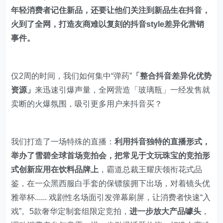
年轻消费者记住新品，还要让他们关注到新品生在抖音，
火到了全网，打造友商难以复刻的抖音style差异化营销
事件。
仅2周的时间，我们如何集中“弹药”
「整合抖音差异化优势
资源」
来迅速引爆声量，全网营造「玻璃瓶」一经发售就
卖断的火爆氛围，吸引更多用户来抖音买？
我们打造了一场特殊的直播：
利用抖音独特的直播形式，
举办了雪碧全球首场竞拍会，把常见于文玩珠宝的竞拍形
式创新应用在饮料品牌上
，霸道总裁王耀庆领衔花式品
鉴，在一众黑西服白手套的保镖簇拥下出场，对着镜头优
雅举杯...... 戏剧性名场面引发弹幕刷屏，让消费者快速“入
戏”。5款奢华定制套组限定竞拍，
进一步放大产品噱头
，