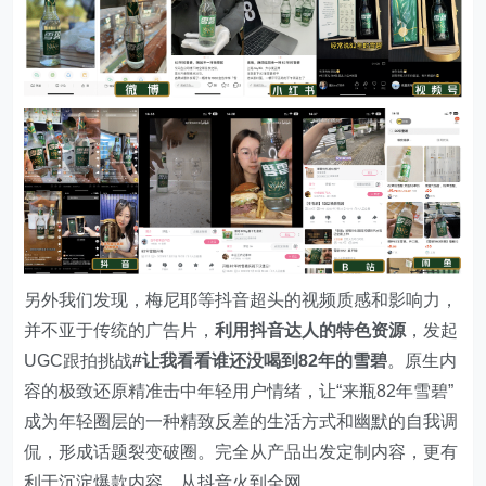
另外我们发现，梅尼耶等抖音超头的视频质感和影响力，
并不亚于传统的广告片，
利用抖音达人的特色资源
，发起
UGC跟拍挑战
#让我看看谁还没喝到82年的雪碧
。原生内
容的极致还原精准击中年轻用户情绪，让“来瓶82年雪碧”
成为年轻圈层的一种精致反差的生活方式和幽默的自我调
侃，形成话题裂变破圈。完全从产品出发定制内容，更有
利于沉淀爆款内容，从抖音火到全网。