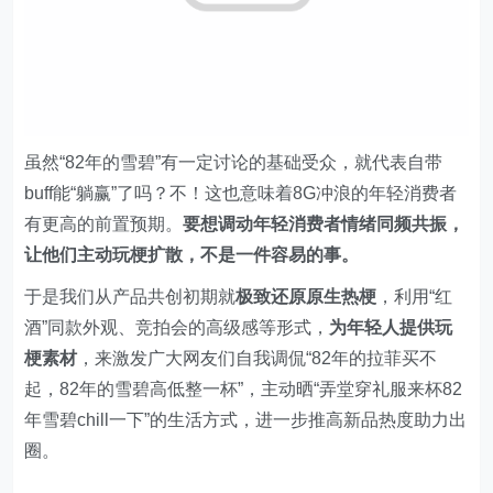
虽然“82年的雪碧”有一定讨论的基础受众，就代表自带
buff能“躺赢”了吗？不！这也意味着8G冲浪的年轻消费者
有更高的前置预期。
要想调动年轻消费者情绪同频共振，
让他们主动玩梗扩散，不是一件容易的事。
于是我们从产品共创初期就
极致还原原生热梗
，利用“红
酒”同款外观、竞拍会的高级感等形式，
为年轻人提供玩
梗素材
，来激发广大网友们自我调侃“82年的拉菲买不
起，82年的雪碧高低整一杯”，主动晒“弄堂穿礼服来杯82
年雪碧chill一下”的生活方式，进一步推高新品热度助力出
圈。