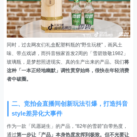
同时，过去网友们礼盒配塑料瓶的“野生玩梗”，画风土
味、带点戏谑，而抖音独家首发2周的「雪碧致敬1982」
玻璃瓶，是梦想照进现实、真的生产出来的产品。我们
将
这种「一本正经地幽默」调性贯穿始终，很快在年轻消费
者中破圈。
二、竞拍会直播间创新玩法引爆，打造抖音
style差异化大事件
作为一款「民愿诞生」的产品，“82年的雪碧”自带热度，
通过
第一步让「产品」本身热度发挥到极致。但不光要让