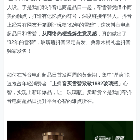
人设。于是我们和抖音电商超品日一起，帮雪碧凭借小而
美的触点，打造有记忆点的符号，深度链接年轻人。抖音
上经常有网友开箱测评玩梗“82年的雪碧”，这次抖音电商
超品日和雪碧，
从网络热梗提炼生意灵感
，真的做出了
“82年的雪碧”，玻璃瓶抖音限定首发、典雅木桶礼盒抖音
独家发售！
如何在抖音电商超品日首发两周的黄金期，集中“弹药”快
速抢占年轻消费者
「上抖音买雪碧致敬1982玻璃瓶」
心
智，实现上新即爆品，让「玻璃瓶」卖断货？是我们帮抖
音电商超品日提升平台心智的难点所在。