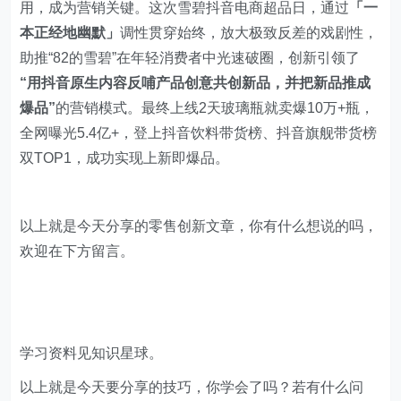
用，成为营销关键。这次雪碧抖音电商超品日，通过
「一
本正经地幽默」
调性贯穿始终，放大极致反差的戏剧性，
助推“82的雪碧”在年轻消费者中光速破圈，创新引领了
“用抖音原生内容反哺产品创意共创新品，并把新品推成
爆品”
的营销模式。最终上线2天玻璃瓶就卖爆10万+瓶，
全网曝光5.4亿+，登上抖音饮料带货榜、抖音旗舰带货榜
双TOP1，成功实现上新即爆品。
以上就是今天分享的零售创新文章，你有什么想说的吗，
欢迎在下方留言。
学习资料见知识星球。
以上就是今天要分享的技巧，你学会了吗？若有什么问