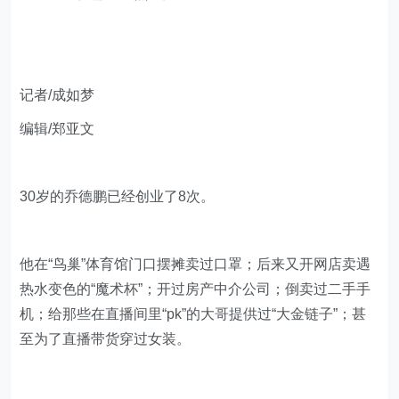
记者/成如梦
编辑/郑亚文
30岁的乔德鹏已经创业了8次。
他在“鸟巢”体育馆门口摆摊卖过口罩；后来又开网店卖遇
热水变色的“魔术杯”；开过房产中介公司；倒卖过二手手
机；给那些在直播间里“pk”的大哥提供过“大金链子”；甚
至为了直播带货穿过女装。