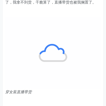
我卖大金链子虽然也赚到了不少钱，但后期，因为配戴夸
张的饰品被视为“黑道势力”，直播平台开始限制主播戴大
金链子。我的销量一路下滑，三年下来，只攒了不到100
万元。后来，我还卖过女性首饰，甚至卖过我们河南的馒
头，都没做多久。
疫情爆发后的2020年，我穿女装直播卖货，几个月就赚
了十几万元。但同样因为疫情，郑州服装市场全部关门
了，我拿不到货，干脆算了，直播带货也被我搁置了。