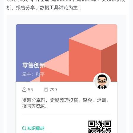
学习资料见知识星球。
以上就是今天要分享的技巧，你学会了吗？若有什么问
题，欢迎在下方留言。
快来试试吧，小琥 my21ke007。获取 1000个免费 Excel
模板福利​​​​！
更多技巧，
www.excelbook.cn
欢迎 加入
零售创新
知识星球，知识星球主要以数据分
析、报告分享、数据工具讨论为主；