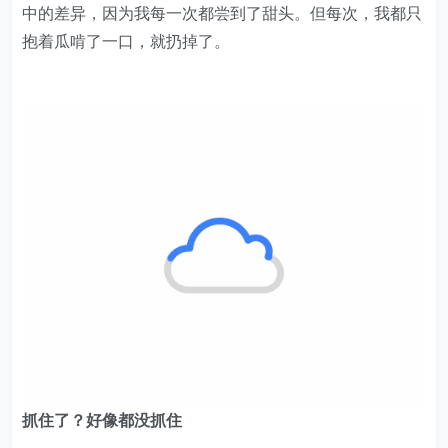
后来疫情爆发，直播带货成为当时最“网红”的产业。我又
穿上女装，在直播间卖货。当时一天能卖200多单，几个
月就赚了十几万元。
回想起来，过去的14年，我似乎抓住了我路过的每一个风
口。我从事的这些行业，不能用“芝麻”和“西瓜”来形容其
中的差异，因为我每一次都尝到了甜头。但每次，我都只
抱着瓜啃了一口，就扔掉了。