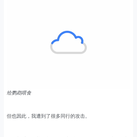
都实行鹦鹉3天内死亡免费补发、3到7天内死亡半价补
发、7天后死亡则无售后的机制。
我直接把免费补发的时间范围，从3天改到了90天。改完
文案的当天，我店里的流量就爆发了。原本一单都卖不出
去，那天直接卖了30单，我开始盈利了。