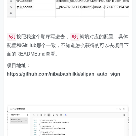
'Cookie'
userAgent
if
 (data[
"code"
]!=
null
if
 (data[
"code"
]==
0
按照我这个顺序写进去，
就填对应的配置，具体
A列
B列
      pushplus(pushPlusToken,
"B站直播签到"
,data[
"
配置和GitHub那个一致，不知道怎么获得的可以去项目下
console
.log(data[
"data"
][
"text"
面的README.md查看。
    }
else
      pushplus(pushPlusToken,
"B站直播签到"
,data[
"
项目地址：
console
.log(data[
"message"
https://github.com/nibabashilkk/alipan_auto_sign
//获取accessToken
function
getAccessToken
(
refreshToken,pushPlusTo
let
 url = 
"https://auth.aliyundrive.com/v2/ac
let