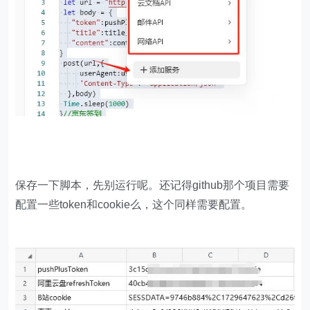
let
if
 (data[
"data"
][
"dailyAward"
]!=
null
      dailyAward = data[
"data"
][
"dailyAward"
    } 
else
if
 (data[
"data"
][
"continuityAward"
      dailyAward = data[
"data"
][
"continuityAwar
    pushplus(pushPlusToken,
"京东每日签到"
,dailyAw
console
.log(dailyAward[
"title"
]+dailyAward[
保存一下脚本，先别运行呢。还记得github那个项目需要
//B站签到
配置一些token和cookie么，这个同样需要配置。
* 
@param 
{any}
cookie
* 
@param 
{any}
pushPlusToken
*/
function
biliSign
(
cookie,pushPlusToken
)
let
 url = 
"https://api.live.bilibili.com/xliv
let