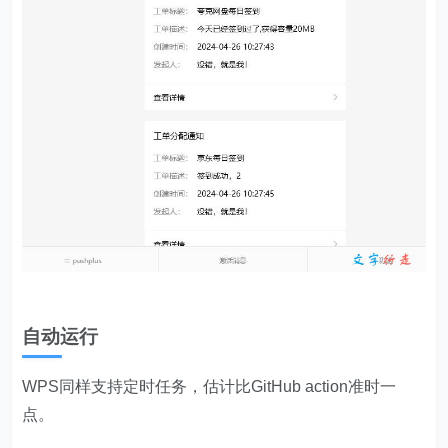
let
"_rx-s"
:
"mobile"
let
'Content-Type'
: 
'application/json'
userAgent
'Authorization'
if
 (data[
"result"
][
"signInCount"
]!=
null
return
 data[
"result"
][
"signInCount"
    } 
else
return
null
自动运行
//签到并获取奖励
WPS同样支持定时任务，估计比GitHub action准时一
function
getReward
(
accessToken,signInCount,push
点。
let
 url = 
"https://member.aliyundrive.com/v1/
let