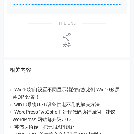
const
if
 (cell.Text == 
""
THE END
continue
switch
分享
case
2
break
case
3
相关内容
break
case
4
Win10如何设置不同显示器的缩放比例 Win10多屏
幕DPI设置！
break
win10系统USB设备供电不足的解决方法！
case
5
WordPress “wp2shell” 远程代码执行漏洞，建议
WordPress 网站都升级7.0.2！
英伟达给你一把无限API钥匙！