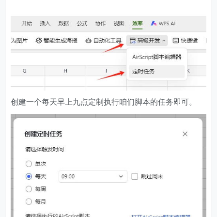
"signInDay"
let
'Content-Type'
: 
'application/json'
userAgent
'Authorization'
if
 (data[
"result"
][
"notice"
]!=
null
return
 data[
"result"
][
"notice"
创建一个每天早上九点定制执行咱们脚本的任务即可。
  } 
else
    pushplus(pushPlusToken,
"阿里云盘自动签到"
,
"获
console
.log(
"获取奖励失败"
return
null
//阿里云盘签到入口
function
aliPanSign
(
refreshToken,pushPlusToken
)