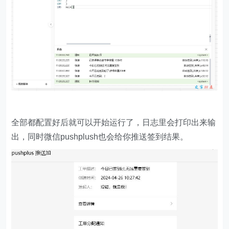
"grant_type"
:
"refresh_token"
"refresh_token"
let
userAgent
'Content-Type'
: 
'application/json'
if
 (data[
"access_token"
]==
null
    pushplus(pushPlusToken,
"阿里云盘自动签到"
,
"re
console
.log(
"refreshToken过期,请更改后重试"
全部都配置好后就可以开始运行了，日志里会打印出来输
return
null
  } 
else
出，同时微信pushplush也会给你推送签到结果。
return
 data[
"access_token"
//获取签到次数
function
signIn
(
accessToken,pushPlusToken
) 
let
 url = 
"https://member.aliyundrive.com/v1/