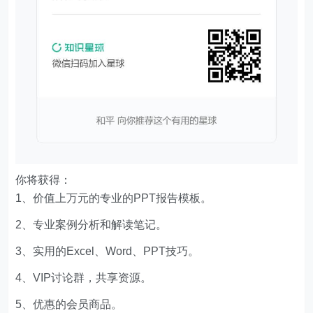
method
:
"GET"
let
 isSign = data[
"data"
][
"cap_sign"
][
"sign_d
if
let
 reward = data[
"data"
][
"cap_sign"
][
"sign
    pushplus(pushPlusToken,
"夸克网盘每日签到"
,
"今
console
.log(
"今天已经签到过了,获得容量"
+reward+
  } 
else
let
 signUrl = 
"https://drive-m.quark.cn/1/c
let
"sign_cyclic"
:
"True"
你将获得：
1、价值上万元的专业的PPT报告模板。
let
2、专业案例分析和解读笔记。
method
:
"POST"
headers
3、实用的Excel、Word、PPT技巧。
cookie
4、VIP讨论群，共享资源。
userAgent
5、优惠的会员商品。