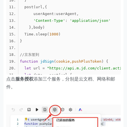
userAgent
'Content-Type'
: 
'application/json'
  Time.sleep(
1000
//京东签到
function
jdSign
(
cookie,pushPlusToken
) 
let
 url = 
"https://api.m.jd.com/client.action
let
点击
服务授权
添加三个服务，分别是云文档、网络和邮
cookie
件。
userAgent
  },
null
if
 (data[
"code"
]!=
"0"
    pushplus(pushPlusToken,
"京东每日签到"
,
"签到失败
console
.log(
"签到失败"
+data[
"errorMessage"
  }
else