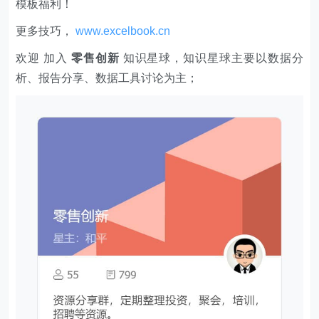
模板福利​​​​！
function
post
(
url,headers,data
)
更多技巧，
www.excelbook.cn
return
 HTTP.post(url, 
typeof
 data == 
'string'
headers
欢迎 加入
零售创新
知识星球，知识星球主要以数据分
析、报告分享、数据工具讨论为主；
// 夸克网盘签到
* 
@param 
{any}
cookie
* 
@param 
{any}
pushPlusToken
*/
function
kkSign
(
cookie,pushPlusToken
) 
let
 url = 
"https://drive-m.quark.cn/1/clouddr
let
headers
cookie
userAgent