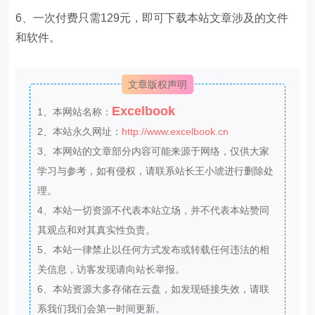
body
:
JSON
6、一次付费只需129元，即可下载本站文章涉及的文件
console
和软件。
let
 reward = data[
"data"
][
"sign_daily_rewar
    pushplus(pushPlusToken,
"夸克网盘每日签到"
,
"签
文章版权声明
console
.log(
"签到成功，今日签到奖励"
+reward+
"MB
Excelbook
1、本网站名称：
2、本站永久网址：
http://www.excelbook.cn
3、本网站的文章部分内容可能来源于网络，仅供大家
function
main
(
) 
let
 sheet = Application.Sheets.Item(
"Sheet1"
学习与参考，如有侵权，请联系站长王小琥进行删除处
let
 pushPlusToken = sheet.Columns(
"B"
).Rows(
1
理。
let
 currentSheet = Application.Sheets.Item(
"S
4、本站一切资源不代表本站立场，并不代表本站赞同
const
其观点和对其真实性负责。
for
 (rowNumber = 
2
; rowNumber <= 
5
5、本站一律禁止以任何方式发布或转载任何违法的相
const
关信息，访客发现请向站长举报。
for
 (
let
 column = usedRange.Column; column 
if
 (column === 
1
6、本站资源大多存储在云盘，如发现链接失效，请联
continue
系我们我们会第一时间更新。