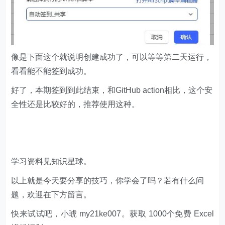
let
if
 (accessToken!=
null
let
if
 (signCount!=
null
let
像是下面这个就说明创建成功了，可以等等第二天运行，
if
 (reward!=
null
看看能不能签到成功。
        pushplus(pushPlusToken,
"阿里云盘自动签到"
,
console
好了，本期签到到此结束，和GitHub action相比，这个安
全性还是比较好的，推荐使用这种。
//封装请求
学习资料见知识星球。
function
get
(
url,headers
) 
以上就是今天要分享的技巧，你学会了吗？若有什么问
return
headers
题，欢迎在下方留言。
快来试试吧，小琥 my21ke007。获取 1000个免费 Excel