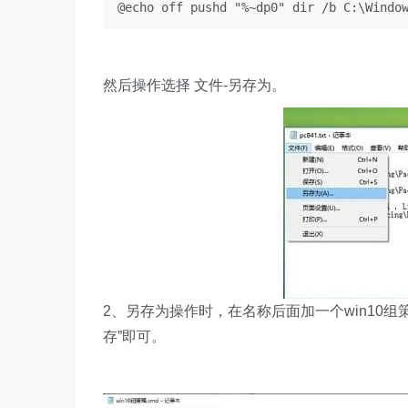
@echo off pushd "%~dp0" dir /b C:\Windo
然后操作选择 文件-另存为。
2、另存为操作时，在名称后面加一个win10组策
存”即可。