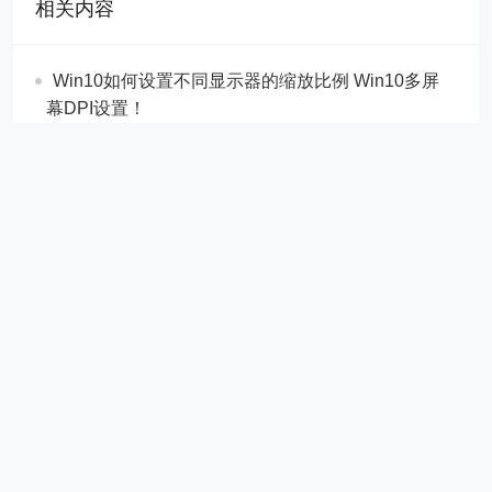
相关内容
Win10如何设置不同显示器的缩放比例 Win10多屏
幕DPI设置！
win10系统USB设备供电不足的解决方法！
WordPress “wp2shell” 远程代码执行漏洞，建议
WordPress 网站都升级7.0.2！
英伟达给你一把无限API钥匙！
WorkBuddy首发接入全新混元 Hy3 模型！
Google AI Studio 免费入口全攻略！