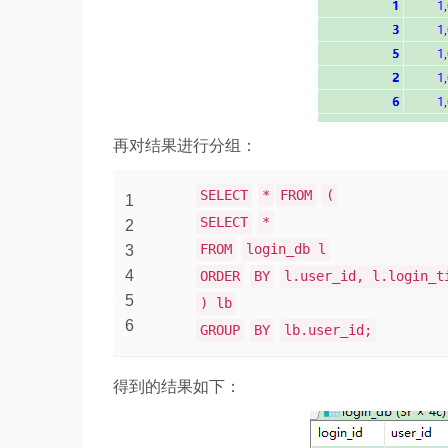
再对结果进行分组：
SELECT
*
FROM
(
1
SELECT
*
2
FROM
login_db l
3
4
ORDER
BY
l.user_id, l.login_t
5
) lb
6
GROUP
BY
lb.user_id;
得到的结果如下：