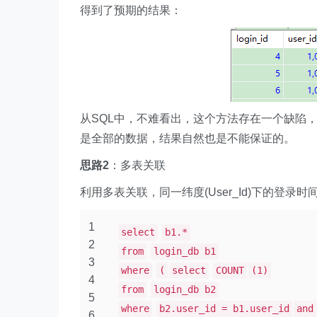
得到了预期的结果：
从SQL中，不难看出，这个方法存在一个缺陷，
是全部的数据，结果自然也是不能保证的。
思路2
：多表关联
利用多表关联，同一纬度(User_Id)下的登
1
select
b1.*
2
from
login_db b1
3
where
(
select
COUNT
(1)
4
from
login_db b2
5
where
b2.user_id = b1.user_id
and
6