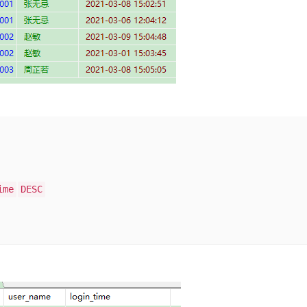
ime
DESC