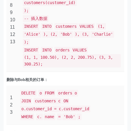
customers(customer_id)
8
);
9
-- 插入数据
10
INSERT
INTO
customers
VALUES
(1,
11
12
'Alice'
), (2,
'Bob'
), (3,
'Charlie'
13
);
INSERT
INTO
orders
VALUES
(1, 1, 100.50), (2, 2, 200.75), (3, 3,
300.25);
删除与Bob相关的订单：
DELETE
o
FROM
orders o
1
JOIN
customers c
ON
2
o.customer_id = c.customer_id
3
WHERE
c.
name
=
'Bob'
;