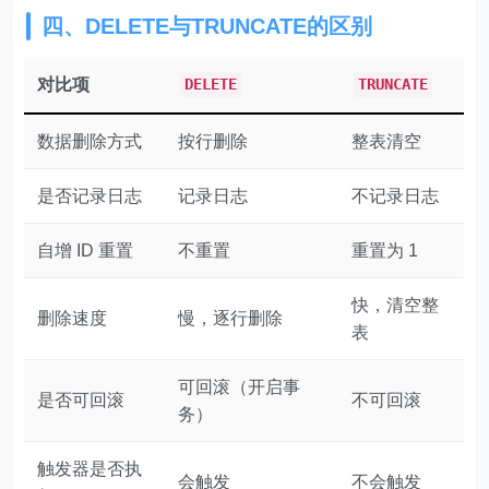
四、DELETE与TRUNCATE的区别
对比项
DELETE
TRUNCATE
数据删除方式
按行删除
整表清空
是否记录日志
记录日志
不记录日志
自增 ID 重置
不重置
重置为 1
快，清空整
删除速度
慢，逐行删除
表
可回滚（开启事
是否可回滚
不可回滚
务）
触发器是否执
会触发
不会触发