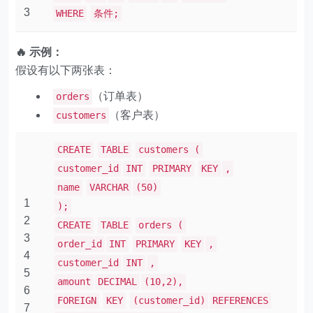
3
WHERE
条件;
🔥 示例：
假设有以下两张表：
（订单表）
orders
（客户表）
customers
CREATE
TABLE
customers (
customer_id
INT
PRIMARY
KEY
,
name
VARCHAR
(50)
1
);
2
CREATE
TABLE
orders (
3
order_id
INT
PRIMARY
KEY
,
4
customer_id
INT
,
5
amount
DECIMAL
(10,2),
6
FOREIGN
KEY
(customer_id)
REFERENCES
7