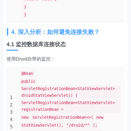
}
}
4. 深入分析：如何避免连接失败？
4.1 监控数据库连接状态
使用Druid自带的监控：
@Bean
public
ServletRegistrationBean<StatViewServlet>
druidStatViewServlet() {
1
ServletRegistrationBean<StatViewServlet>
2
registrationBean =
3
new
ServletRegistrationBean<>(
new
4
StatViewServlet(),
"/druid/*"
);
5