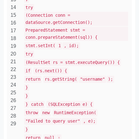
14
try
15
(Connection conn =
dataSource.getConnection();
16
PreparedStatement stmt =
17
conn.prepareStatement(sql)) {
18
stmt.setInt(
1
, id);
19
20
try
21
(ResultSet rs = stmt.executeQuery()) {
22
if
(rs.next()) {
23
return
rs.getString(
"username"
);
24
}
25
}
26
}
catch
(SQLException e) {
27
throw
new
RuntimeException(
28
"Failed to query user"
, e);
29
}
return
null
;