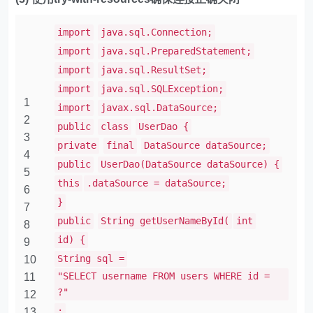
import
java.sql.Connection;
import
java.sql.PreparedStatement;
import
java.sql.ResultSet;
import
java.sql.SQLException;
1
import
javax.sql.DataSource;
2
public
class
UserDao {
3
private
final
DataSource dataSource;
4
public
UserDao(DataSource dataSource) {
5
this
.dataSource = dataSource;
6
}
7
public
String getUserNameById(
int
8
id) {
9
String sql =
10
"SELECT username FROM users WHERE id =
11
?"
12
;
13