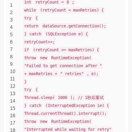
int
retryCount =
0
;
1
while
(retryCount < maxRetries) {
2
try
{
3
return
dataSource.getConnection();
4
}
catch
(SQLException e) {
5
6
retryCount++;
7
if
(retryCount >= maxRetries) {
8
throw
new
RuntimeException(
9
"Failed to get connection after "
10
+ maxRetries +
" retries"
, e);
11
}
12
try
{
13
Thread.sleep(
1000
);
// 1秒后重试
14
}
catch
(InterruptedException ie) {
15
Thread.currentThread().interrupt();
16
throw
new
RuntimeException(
17
"Interrupted while waiting for retry"
18