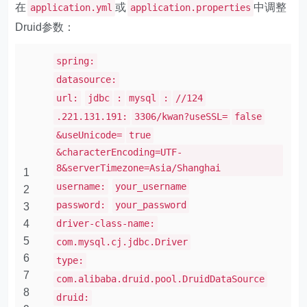
在
或
中调整
application.yml
application.properties
Druid参数：
spring:
datasource:
url:
jdbc
:
mysql
:
//124
.221.131.191:
3306/kwan?useSSL=
false
&useUnicode=
true
&characterEncoding=UTF-
8&serverTimezone=Asia/Shanghai
1
username:
your_username
2
password:
your_password
3
4
driver-class-name:
5
com.mysql.cj.jdbc.Driver
6
type:
7
com.alibaba.druid.pool.DruidDataSource
8
druid: