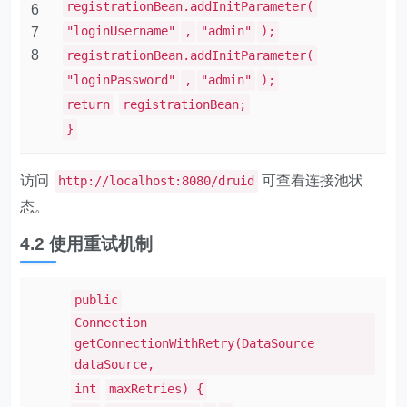
registrationBean.addInitParameter(
6
"loginUsername"
,
"admin"
);
7
8
registrationBean.addInitParameter(
"loginPassword"
,
"admin"
);
return
registrationBean;
}
访问
可查看连接池状
http://localhost:8080/druid
态。
4.2 使用重试机制
public
Connection
getConnectionWithRetry(DataSource
dataSource,
int
maxRetries) {