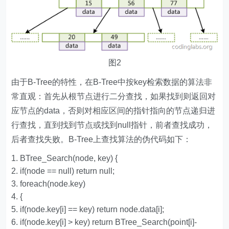
图2
由于B-Tree的特性，在B-Tree中按key检索数据的算法非
常直观：首先从根节点进行二分查找，如果找到则返回对
应节点的data，否则对相应区间的指针指向的节点递归进
行查找，直到找到节点或找到null指针，前者查找成功，
后者查找失败。B-Tree上查找算法的伪代码如下：
BTree_Search
(
node
,
key
)
{
if
(
node
==
null
)
return
null
;
foreach
(
node
.
key
)
{
if
(
node
.
key
[
i
]
==
key
)
return
node
.
data
[
i
];
if
(
node
.
key
[
i
]
>
key
)
return
BTree_Search
(
point
[
i
]-