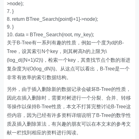
>
node
);
}
return
BTree_Search
(
point
[
i
+
1
]->
node
);
}
data
=
BTree_Search
(
root
,
my_key
);
关于B-Tree有一系列有趣的性质，例如一个度为d的B-
Tree，设其索引N个key，则其树高h的上限为\
(log_d((N+1)/2)\)，检索一个key，其查找节点个数的渐进
复杂度为\(O(log_dN)\)。从这点可以看出，B-Tree是一个
非常有效率的索引数据结构。
另外，由于插入删除新的数据记录会破坏B-Tree的性质，
因此在插入删除时，需要对树进行一个分裂、合并、转移
等操作以保持B-Tree性质，本文不打算完整讨论B-Tree这
些内容，因为已经有许多资料详细说明了B-Tree的数学性
质及插入删除算法，有兴趣的朋友可以在本文末的参考文
献一栏找到相应的资料进行阅读。