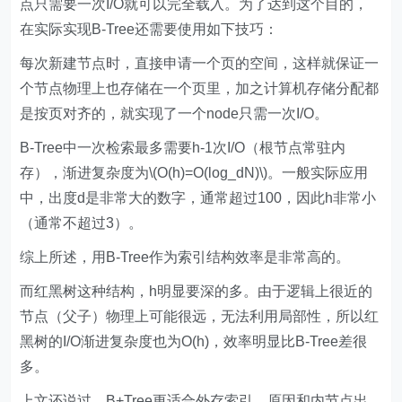
点只需要一次I/O就可以完全载入。为了达到这个目的，
在实际实现B-Tree还需要使用如下技巧：
每次新建节点时，直接申请一个页的空间，这样就保证一
个节点物理上也存储在一个页里，加之计算机存储分配都
是按页对齐的，就实现了一个node只需一次I/O。
B-Tree中一次检索最多需要h-1次I/O（根节点常驻内
存），渐进复杂度为\(O(h)=O(log_dN)\)。一般实际应用
中，出度d是非常大的数字，通常超过100，因此h非常小
（通常不超过3）。
综上所述，用B-Tree作为索引结构效率是非常高的。
而红黑树这种结构，h明显要深的多。由于逻辑上很近的
节点（父子）物理上可能很远，无法利用局部性，所以红
黑树的I/O渐进复杂度也为O(h)，效率明显比B-Tree差很
多。
上文还说过，B+Tree更适合外存索引，原因和内节点出