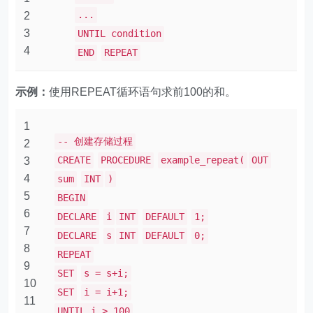
...
2
3
UNTIL condition
4
END
REPEAT
示例：
使用REPEAT循环语句求前100的和。
1
-- 创建存储过程
2
CREATE
PROCEDURE
example_repeat(
OUT
3
4
sum
INT
)
5
BEGIN
6
DECLARE
i
INT
DEFAULT
1;
7
DECLARE
s
INT
DEFAULT
0;
8
REPEAT
9
SET
s = s+i;
10
SET
i = i+1;
11
UNTIL i > 100