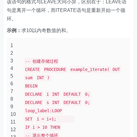
该语句的格式与LEAVE大同小异，区别在于：LEAVE语
句是离开一个循环，而ITERATE语句是重新开始一个循
环。
示例：
求10以内奇数值的和。
1
2
3
-- 创建存储过程
4
CREATE
PROCEDURE
example_iterate(
OUT
5
sum
INT
)
6
BEGIN
7
DECLARE
i
INT
DEFAULT
0;
8
DECLARE
s
INT
DEFAULT
0;
9
loop_label:LOOP
10
SET
i = i+1;
11
IF i > 10
THEN
12
-- 退出整个循环