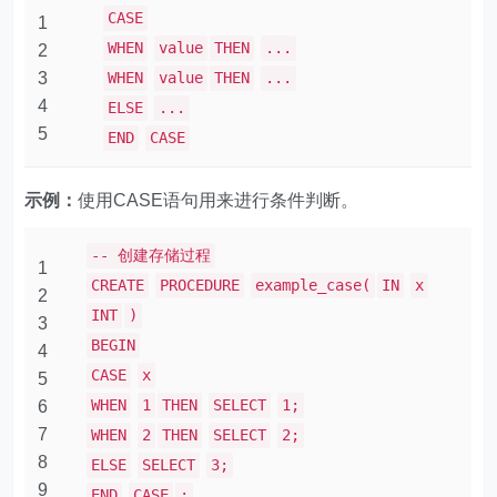
CASE
1
WHEN
value
THEN
...
2
3
WHEN
value
THEN
...
4
ELSE
...
5
END
CASE
示例：
使用CASE语句用来进行条件判断。
-- 创建存储过程
1
CREATE
PROCEDURE
example_case(
IN
x
2
INT
)
3
BEGIN
4
CASE
x
5
WHEN
1
THEN
SELECT
1;
6
7
WHEN
2
THEN
SELECT
2;
8
ELSE
SELECT
3;
9
END
CASE
;