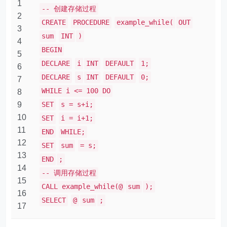
1
-- 创建存储过程
2
CREATE
PROCEDURE
example_while(
OUT
3
sum
INT
)
4
BEGIN
5
DECLARE
i
INT
DEFAULT
1;
6
DECLARE
s
INT
DEFAULT
0;
7
WHILE i <= 100 DO
8
9
SET
s = s+i;
10
SET
i = i+1;
11
END
WHILE;
12
SET
sum
= s;
13
END
;
14
-- 调用存储过程
15
CALL example_while(@
sum
);
16
SELECT
@
sum
;
17