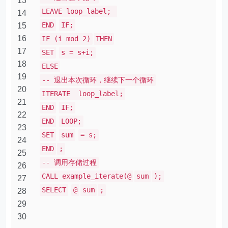
13
LEAVE loop_label;
14
END
IF;
15
16
IF (i mod 2)
THEN
17
SET
s = s+i;
18
ELSE
19
-- 退出本次循环，继续下一个循环
20
ITERATE loop_label;
21
END
IF;
22
END
LOOP;
23
SET
sum
= s;
24
END
;
25
-- 调用存储过程
26
CALL example_iterate(@
sum
);
27
SELECT
@
sum
;
28
29
30