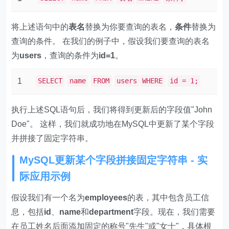
将上述语句中的
表名
替换为你要查询的表名，
条件
替换为
查询的条件。 在我们的例子中，假设我们要查询的表名
为
users
，查询的条件为
id=1
。
1
SELECT
name
FROM
users
WHERE
id = 1;
执行上述SQL语句后，我们将得到更新后的字段值"John
Doe"。 这样，我们就成功地在MySQL中更新了某个字段
并拼接了固定字符串。
MySQL更新某个字段拼接固定字符串 - 实
际应用示例
假设我们有一个名为
employees
的表，其中包含员工信
息，包括
id
、
name
和
department
字段。现在，我们需要
在员工姓名后面添加固定的称号"先生"或"女士"，具体根