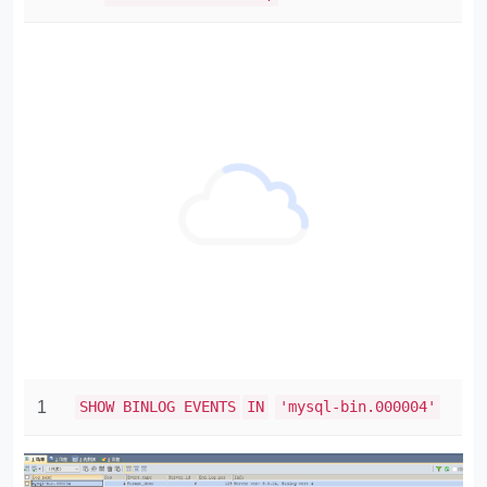
结束： 1929
利用MyFlash工具 反写SQL
这里update 还是会被反写成update
cd /web/MyFlash-master/
binary
./flashback
--databaseNames="phoenix-saas" --
tableNames="t_ph_uc_login" --
1
sqlTypes="update" --start-position=1159 --
2
stop-position=1929 --
binlogFileNames=/web/mysql/binlog/mysql-
bin.000004 --
outBinlogFileNameBase=/web/recover.log
利用mysqlbinlog 执行反写的sql二进制文件