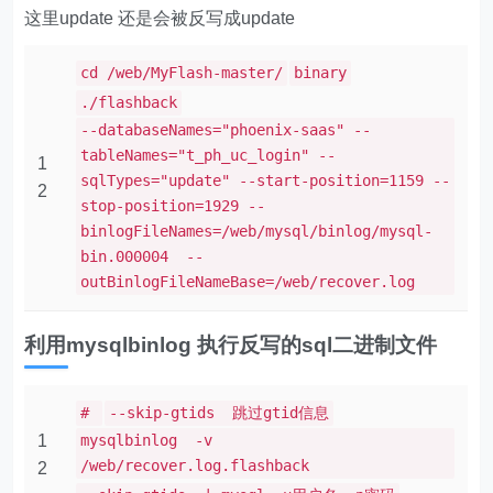
补充点 flush logs
如果当前数据库 还有大量连接正在更新 可以执行flush
logs 重新生成新的binlog日志
比如现在的日志名是001 执行 flush logs 后 ，会生成一个
002的文件 ，并且当前会使用002文件记录
那你再去找001文件的position时 就不会受到干扰了
四、警告
非专业DBA请勿在生产环境操作上述过程~
到此这篇关于MySQL数据误删或者误更新如何恢复的文
章就介绍到这了。