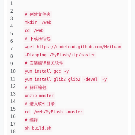
1
2
# 创建文件夹
3
mkdir /web
4
cd
/web
5
# 下载压缩包
6
wget https://codeload.github.com/Meituan
7
-Dianping
/MyFlash/zip/master
8
# 安装编译相关软件
9
10
yum install gcc
-y
11
yum install glib2 glib2
-devel
-y
12
# 解压缩包
13
unzip master
14
# 进入软件目录
15
cd
/web/MyFlash
-master
16
# 编译
17
sh build.sh
18