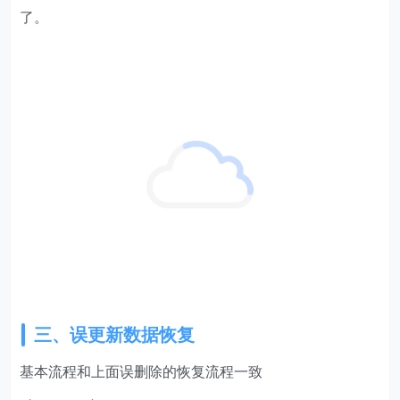
三、误更新数据恢复
基本流程和上面误删除的恢复流程一致
演示误更新数据
还是拿id为 10f7a6c619e14b228df0e226bd84db5c 这条
数据测试：
误更新前 user_id =
04f1fd53a4554e3fb5c9a40463a4ea4c
开始误更新