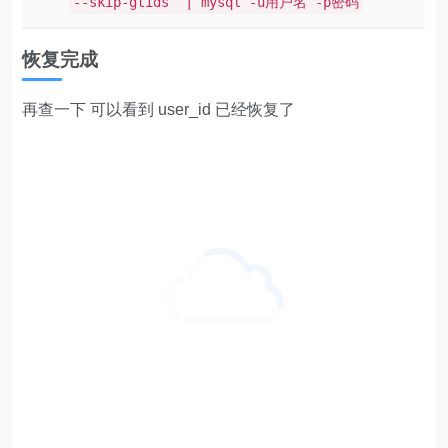
学习资料见知识星球。
以上就是今天要分享的技巧，你学会了吗？若有什么问
题，欢迎在下方留言。
快来试试吧，小琥 my21ke007。获取 1000个免费 Excel
模板福利​​​​！
更多技巧，
www.excelbook.cn
欢迎 加入
零售创新
知识星球，知识星球主要以数据分
析、报告分享、数据工具讨论为主；