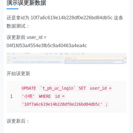
UPDATE
`t_ph_uc_login`
SET
user_id =
1
'小明'
WHERE
id =
'10f7a6c619e14b228df0e226bd84db5c'
;
误更新后：
假如我们不知道 误更新之前的user_id 是什么
查看binlog最近的更新记录 ，确定起始、结束
位置
1
SHOW MASTER STATUS;