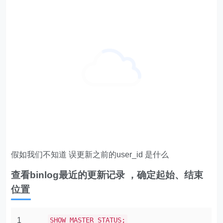
1
SHOW BINLOG EVENTS
IN
'mysql-bin.000004'
这里再细说下 找position的技巧吧
这次是更新 那就先找 Update_rows ，找到后 往上找
INFO列的 BEGIN，再往上一行, SET
@@SESSION.GTID_NEXT 设置全局事务ID的这行就是
这次更新事务的始位置。开始position就确定了。
开始： 1159
顺着Update_rows 再往下找，找到INFO列的 最近的一个
COMMIT，这行的 End_log_pos列就是 结束position