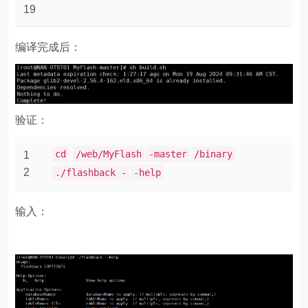
19
编译完成后：
验证：
cd
/web/MyFlash
-master
/binary
1
2
./flashback -
-help
输入：