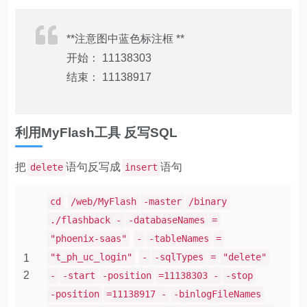
**注意图中蓝色标注框 **
开始： 11138303
结束： 11138917
利用MyFlash工具 反写SQL
把
语句反写成
语句
delete
insert
cd
/web/MyFlash
-master
/binary
./flashback -
-databaseNames
=
"phoenix-saas"
-
-tableNames
=
"t_ph_uc_login"
-
-sqlTypes
=
"delete"
1
2
-
-start
-position
=11138303 -
-stop
-position
=11138917 -
-binlogFileNames