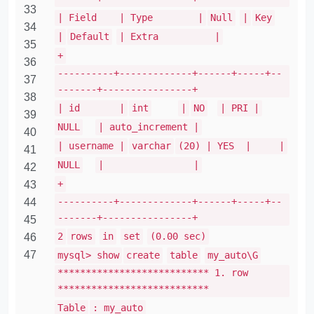
33
| Field | Type |
Null
|
Key
34
|
Default
| Extra |
35
+
36
----------+-------------+------+-----+--
37
-------+----------------+
38
| id |
int
|
NO
| PRI |
39
NULL
| auto_increment |
40
| username |
varchar
(20) | YES | |
41
NULL
| |
42
+
43
----------+-------------+------+-----+--
44
-------+----------------+
45
2
rows
in
set
(0.00 sec)
46
47
mysql> show
create
table
my_auto\G
*************************** 1. row
***************************
Table
: my_auto