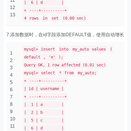
11
| 6 | d |
12
+
----+----------+
13
4
rows
in
set
(0.00 sec)
7.添加数据时，在id字段添加DEFAULT值，使用自动增长
mysql>
insert
into
my_auto
values
(
1
default
,
'e'
);
2
Query OK, 1 row affected (0.01 sec)
3
mysql>
select
*
from
my_auto;
4
+
----+----------+
5
| id | username |
6
+
----+----------+
7
8
| 1 | a |
9
| 2 | b |
10
| 5 | c |
11
| 6 | d |