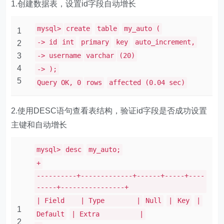
1.创建数据表，设置id字段自动增长
mysql>
create
table
my_auto (
1
-> id
int
primary
key
auto_increment,
2
3
-> username
varchar
(20)
4
-> );
5
Query OK, 0
rows
affected (0.04 sec)
2.使用DESC语句查看表结构，验证id字段是否成功设置
主键和自动增长
mysql>
desc
my_auto;
+
----------+-------------+------+-----+----
-----+----------------+
| Field | Type |
Null
|
Key
|
1
Default
| Extra |
2