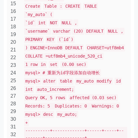
15
Create
Table
:
CREATE
TABLE
16
`my_auto` (
17
`id`
int
NOT
NULL
,
18
`username`
varchar
(20)
DEFAULT
NULL
,
19
PRIMARY
KEY
(`id`)
20
) ENGINE=InnoDB
DEFAULT
CHARSET=utf8mb4
21
COLLATE
=utf8mb4_unicode_520_ci
22
1 row
in
set
(0.00 sec)
23
24
mysql> # 重新为id字段添加自动增长
25
mysql>
alter
table
my_auto
modify
id
26
int
auto_increment;
27
Query OK, 5
rows
affected (0.03 sec)
28
Records: 5 Duplicates: 0 Warnings: 0
29
mysql>
desc
my_auto;
30
+
31
----------+-------------+------+-----+--
32
-------+----------------+