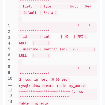
-------+-------+
| Field | Type |
Null
|
Key
|
Default
| Extra |
+
----------+-------------+------+-----+--
1
-------+-------+
2
| id |
int
|
NO
| PRI |
3
NULL
| |
4
5
| username |
varchar
(20) | YES | |
6
NULL
| |
7
+
8
----------+-------------+------+-----+--
9
-------+-------+
10
2
rows
in
set
(0.00 sec)
11
mysql> show
create
table
my_auto\G
12
*************************** 1. row
13
***************************
14
Table
: my_auto