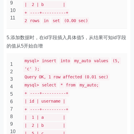
9
| 2 | b |
10
+
----+----------+
11
2
rows
in
set
(0.00 sec)
5.添加数据时，在id字段插入具体值5，从结果可知id字段
的值从5开始自增
mysql>
insert
into
my_auto
values
(5,
1
'c'
);
2
Query OK, 1 row affected (0.01 sec)
3
mysql>
select
*
from
my_auto;
4
+
----+----------+
5
| id | username |
6
7
+
----+----------+
8
| 1 | a |
9
| 2 | b |
10
| 5 | c |