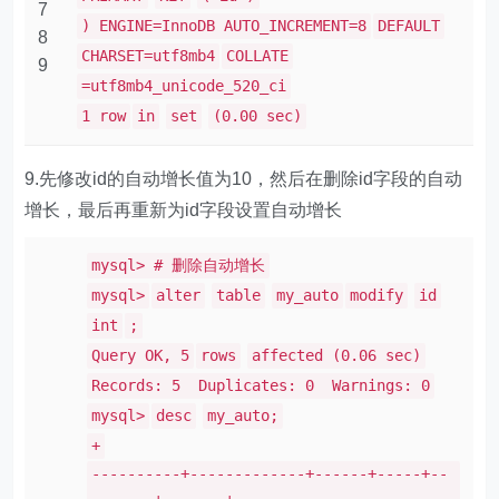
7
) ENGINE=InnoDB AUTO_INCREMENT=8
DEFAULT
8
CHARSET=utf8mb4
COLLATE
9
=utf8mb4_unicode_520_ci
1 row
in
set
(0.00 sec)
9.先修改id的自动增长值为10，然后在删除id字段的自动
增长，最后再重新为id字段设置自动增长
mysql> # 删除自动增长
mysql>
alter
table
my_auto
modify
id
int
;
Query OK, 5
rows
affected (0.06 sec)
Records: 5 Duplicates: 0 Warnings: 0
mysql>
desc
my_auto;
+
----------+-------------+------+-----+--