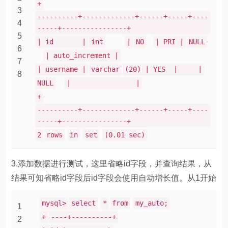
+
3
----------+-------------+------+-----+----
4
-----+----------------+
5
| id |
int
|
NO
| PRI |
NULL
6
| auto_increment |
7
| username |
varchar
(20) | YES | |
8
NULL
| |
+
----------+-------------+------+-----+----
-----+----------------+
2
rows
in
set
(0.01 sec)
3.添加数据进行测试，这里省略id字段，并查询结果，从
结果可知省略id字段后id字段会使用自动增长值。从1开始
mysql>
select
*
from
my_auto;
1
+
----+----------+
2