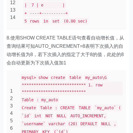
12
| 7 | e |
13
+
----+----------+
14
5
rows
in
set
(0.00 sec)
8.使用SHOW CREATE TABLE语句查看自动增长值，从
查询结果可知AUTO_INCREMENT=8表明下次插入的自
动增长值为8，若下次插入的指定了大于8的值，此处的8
会自动更新为下次插入值加1
mysql> show
create
table
my_auto\G
*************************** 1. row
1
***************************
2
Table
: my_auto
3
Create
Table
:
CREATE
TABLE
`my_auto` (
4
`id`
int
NOT
NULL
AUTO_INCREMENT,
5
`username`
varchar
(20)
DEFAULT
NULL
,
6
PRIMARY
KEY
(`id`)