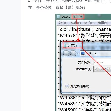
c：文件-->另存为-->编码选择UTF-8--
在，是否替换，选择【是】就好）