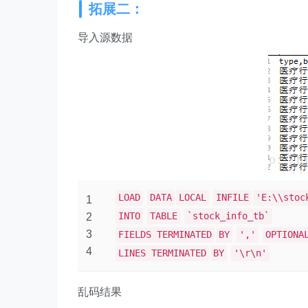
拓展二：
导入源数据
LOAD
DATA
LOCAL
INFILE
'E:\\stoc
1
INTO
TABLE
`stock_info_tb`
2
3
FIELDS TERMINATED
BY
','
OPTIONA
4
LINES TERMINATED
BY
'\r\n'
乱码结果