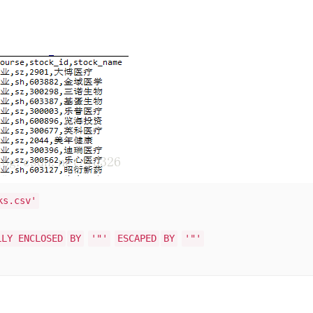
ks.csv'
LLY ENCLOSED
BY
'"'
ESCAPED
BY
'"'