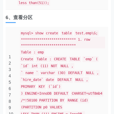
less than(51));
6、查看分区
mysql> show
create
table
test.emp\G;
*************************** 1. row
***************************
Table
: emp
1
Create
Table
:
CREATE
TABLE
`emp` (
2
`id`
int
(11)
NOT
NULL
,
3
`
name
`
varchar
(30)
DEFAULT
NULL
,
4
`hire_date`
date
DEFAULT
NULL
,
5
PRIMARY
KEY
(`id`)
6
) ENGINE=InnoDB
DEFAULT
CHARSET=utf8mb4
7
/*!50100 PARTITION
BY
RANGE (id)
8
(PARTITION p0
VALUES
9