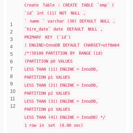
Create
Table
:
CREATE
TABLE
`emp` (
`id`
int
(11)
NOT
NULL
,
`
name
`
varchar
(30)
DEFAULT
NULL
,
1
`hire_date`
date
DEFAULT
NULL
,
2
PRIMARY
KEY
(`id`)
3
) ENGINE=InnoDB
DEFAULT
CHARSET=utf8mb4
4
/*!50100 PARTITION
BY
RANGE (id)
5
(PARTITION p0
VALUES
6
7
LESS THAN (11) ENGINE = InnoDB,
8
PARTITION p1
VALUES
9
LESS THAN (21) ENGINE = InnoDB,
10
PARTITION p2
VALUES
11
LESS THAN (31) ENGINE = InnoDB,
12
PARTITION p3
VALUES
LESS THAN (41) ENGINE = InnoDB) */
1 row
in
set
(0.00 sec)