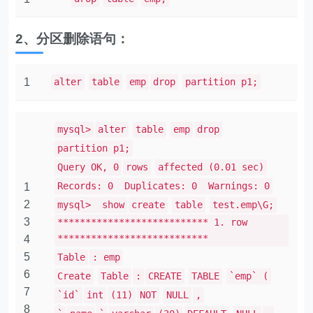
2、分区删除语句：
1
alter
table
emp
drop
partition p1;
mysql>
alter
table
emp
drop
partition p1;
Query OK, 0
rows
affected (0.01 sec)
Records: 0 Duplicates: 0 Warnings: 0
1
2
mysql> show
create
table
test.emp\G;
3
*************************** 1. row
***************************
4
5
Table
: emp
6
Create
Table
:
CREATE
TABLE
`emp` (
7
`id`
int
(11)
NOT
NULL
,
8