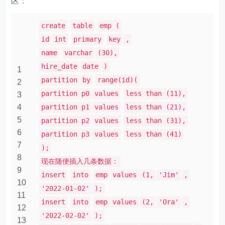
区：
create
table
emp (
id
int
primary
key
,
name
varchar
(30),
hire_date
date
)
1
partition
by
range(id)(
2
partition p0
values
less than (11),
3
4
partition p1
values
less than (21),
5
partition p2
values
less than (31),
6
partition p3
values
less than (41)
7
);
8
现在随便插入几条数据：
9
insert
into
emp
values
(1,
'Jim'
,
10
'2022-01-02'
);
11
insert
into
emp
values
(2,
'Ora'
,
12
'2022-02-02'
);
13