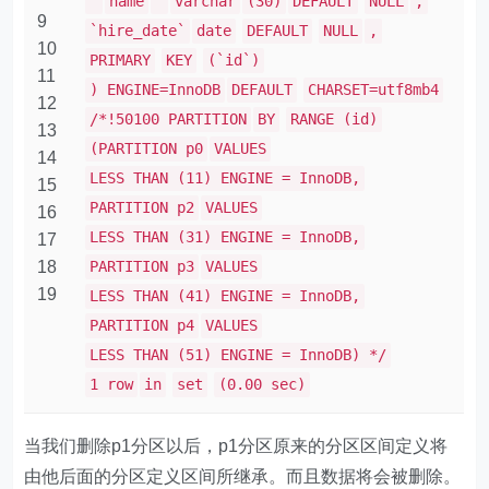
`
name
`
varchar
(30)
DEFAULT
NULL
,
9
`hire_date`
date
DEFAULT
NULL
,
10
PRIMARY
KEY
(`id`)
11
) ENGINE=InnoDB
DEFAULT
CHARSET=utf8mb4
12
/*!50100 PARTITION
BY
RANGE (id)
13
(PARTITION p0
VALUES
14
LESS THAN (11) ENGINE = InnoDB,
15
PARTITION p2
VALUES
16
LESS THAN (31) ENGINE = InnoDB,
17
18
PARTITION p3
VALUES
19
LESS THAN (41) ENGINE = InnoDB,
PARTITION p4
VALUES
LESS THAN (51) ENGINE = InnoDB) */
1 row
in
set
(0.00 sec)
当我们删除p1分区以后，p1分区原来的分区区间定义将
由他后面的分区定义区间所继承。而且数据将会被删除。