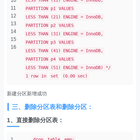
10
LESS THAN (11) ENGINE = InnoDB,
11
PARTITION p1
VALUES
12
LESS THAN (21) ENGINE = InnoDB,
13
PARTITION p2
VALUES
14
LESS THAN (31) ENGINE = InnoDB,
15
PARTITION p3
VALUES
16
LESS THAN (41) ENGINE = InnoDB,
PARTITION p4
VALUES
LESS THAN (51) ENGINE = InnoDB) */
1 row
in
set
(0.00 sec)
新建分区新增成功
三、删除分区表和删除分区：
1、直接删除分区表：
1
drop
table
emp;