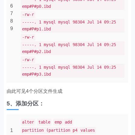
6
emp#P#p0.ibd
7
-rw-r
8
-----. 1 mysql mysql 98304 Jul 14 09:25
9
emp#P#p1.ibd
-rw-r
-----. 1 mysql mysql 98304 Jul 14 09:25
emp#P#p2.ibd
-rw-r
-----. 1 mysql mysql 98304 Jul 14 09:25
emp#P#p3.ibd
由此可见4个分区文件生成
5、添加分区：
alter
table
emp
add
1
partition (partition p4
values