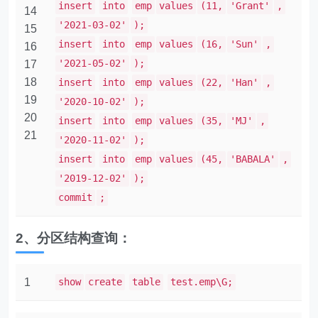
insert
into
emp
values
(11,
'Grant'
,
14
'2021-03-02'
);
15
insert
into
emp
values
(16,
'Sun'
,
16
'2021-05-02'
);
17
18
insert
into
emp
values
(22,
'Han'
,
19
'2020-10-02'
);
20
insert
into
emp
values
(35,
'MJ'
,
21
'2020-11-02'
);
insert
into
emp
values
(45,
'BABALA'
,
'2019-12-02'
);
commit
;
2、分区结构查询：
1
show
create
table
test.emp\G;