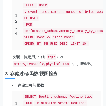
SELECT
user
, event_name, current_number_of_bytes_used/
1
MB_USED
2
FROM
3
performance_schema.memory_summary_by_accoun
4
WHERE
host <>
"localhost"
ORDER
BY
MB_USED
DESC
LIMIT 10;
发现
：特定用户（如
）在
zqzh
中占用65MB。
memory/temptable/physical_ram
3. 存储过程/函数/视图检查
存储过程与函数
：
SELECT
Routine_schema, Routine_type
FROM
information_schema.Routines
1