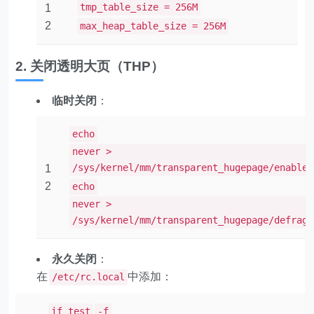
tmp_table_size = 256M
1
2
max_heap_table_size = 256M
2. 关闭透明大页（THP）
临时关闭
：
echo
never >
/sys/kernel/mm/transparent_hugepage/enabled
1
2
echo
never >
/sys/kernel/mm/transparent_hugepage/defrag
永久关闭
：
在
中添加：
/etc/rc.local
if test
-f