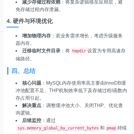
减少存储过程依赖
：将复杂逻辑移至应用层，避
免存储过程内存泄漏。
4. 硬件与环境优化
增加物理内存
：若业务需求增长，考虑升级服务
器内存。
迁移临时文件目录
：将
设置为专用高速存
tmpdir
储路径。
四、总结
核心问题
：MySQL内存使用率高主要由InnoDB缓
冲池配置不足、THP机制效率低下及存储过程/函数内
存占用引起。
解决重点
：调整缓冲池大小、关闭THP、优化查
询逻辑。
后续监控
：通过
和
持续
sys.memory_global_by_current_bytes
pmap