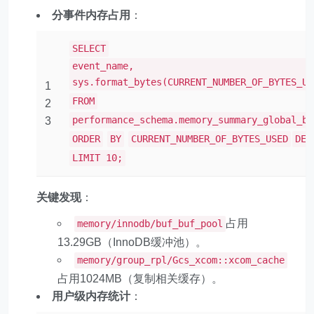
分事件内存占用
：
SELECT
event_name,
sys.format_bytes(CURRENT_NUMBER_OF_BYTES_US
1
FROM
2
performance_schema.memory_summary_global_by
3
ORDER
BY
CURRENT_NUMBER_OF_BYTES_USED
DES
LIMIT 10;
关键发现
：
占用
memory/innodb/buf_buf_pool
13.29GB（InnoDB缓冲池）。
memory/group_rpl/Gcs_xcom::xcom_cache
占用1024MB（复制相关缓存）。
用户级内存统计
：