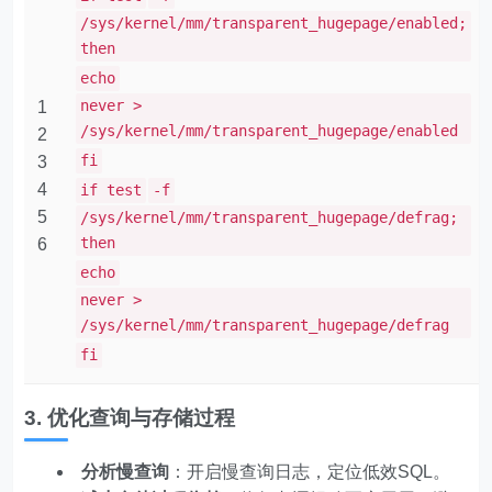
/sys/kernel/mm/transparent_hugepage/enabled;
then
echo
never >
1
/sys/kernel/mm/transparent_hugepage/enabled
2
fi
3
4
if test
-f
5
/sys/kernel/mm/transparent_hugepage/defrag;
then
6
echo
never >
/sys/kernel/mm/transparent_hugepage/defrag
fi
3. 优化查询与存储过程
分析慢查询
：开启慢查询日志，定位低效SQL。