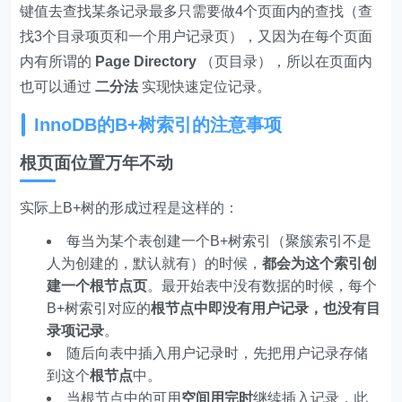
键值去查找某条记录最多只需要做4个页面内的查找（查
找3个目录项页和一个用户记录页），又因为在每个页面
内有所谓的
Page Directory
（页目录），所以在页面内
也可以通过
二分法
实现快速定位记录。
InnoDB的B+树索引的注意事项
根页面位置万年不动
实际上B+树的形成过程是这样的：
每当为某个表创建一个B+树索引（聚簇索引不是
人为创建的，默认就有）的时候，
都会为这个索引创
建一个根节点页
。最开始表中没有数据的时候，每个
B+树索引对应的
根节点中即没有用户记录，也没有目
录项记录
。
随后向表中插入用户记录时，先把用户记录存储
到这个
根节点
中。
当根节点中的可用
空间用完时
继续插入记录，此