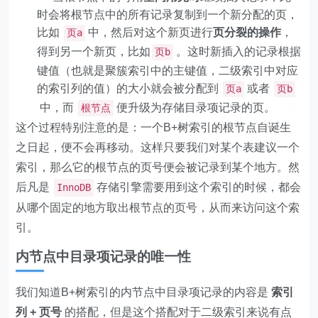
时会将根节点中的所有记录复制到一个新分配的页，
比如
中，然后对这个新页进行
页分裂的操作
，
页a
得到另一个新页，比如
。这时新插入的记录根据
页b
键值（也就是聚簇索引中的主键值，二级索引中对应
的索引列的值）的大小就会被分配到
或者
页a
页b
中，而
便升级为存储目录项记录的页。
根节点
这个过程特别注意的是：一个B+树索引的根节点自诞生
之日起，便不会再移动。这样只要我们对某个表建议一个
索引，那么它的根节点的页号便会被记录到某个地方。然
后凡是
存储引擎需要用到这个索引的时候，都会
InnoDB
从哪个固定的地方取出根节点的页号，从而来访问这个索
引。
内节点中目录项记录的唯一性
我们知道B+树索引的内节点中目录项记录的内容是
索引
列 + 页号
的搭配，但是这个搭配对于二级索引来说有点