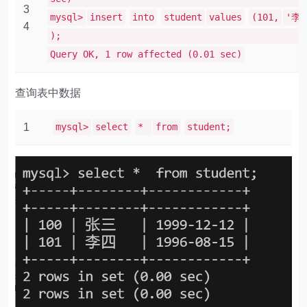
3
mysql>
insert
into
student
values
(101,
'李
4
);
Query OK, 1 row affected (0.01 sec)
查询表中数据
1
mysql>
select
*
from
student;