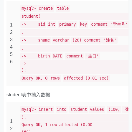
mysql>
create
table
stud
-> sid
int
primary
key
comment
'学生号'
1
2
3
-> sname
varchar
(20) comment
'姓名'
4
5
-> birth
DATE
comment
'生日'
6
->
Query OK, 0
rows
affected (0.01 sec)
student表中插入数据
mysql>
insert
into
student
values
(100,
'张
);
1
Query OK, 1 row affected (0.00
2
se