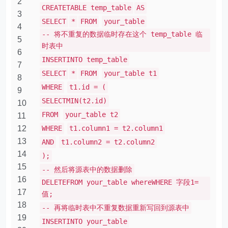
2
CREATETABLE temp_table
AS
3
SELECT
*
FROM
your_table
4
-- 将不重复的数据临时存在这个 temp_table 临
5
时表中
6
INSERTINTO temp_table
7
SELECT
*
FROM
your_table t1
8
WHERE
t1.id = (
9
SELECTMIN(t2.id)
10
FROM
your_table t2
11
12
WHERE
t1.column1 = t2.column1
13
AND
t1.column2 = t2.column2
14
);
15
-- 然后将源表中的数据删除
16
DELETEFROM your_table whereWHERE 字段1=
17
值;
18
-- 再将临时表中不重复数据重新写回到源表中
19
INSERTINTO your_table