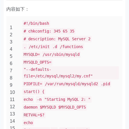
内容如下：
#!/bin/bash
1
# chkconfig: 345 65 35
2
# description: MySQL Server 2
3
.
/etc/init
.d
/functions
4
MYSQLD=
/usr/sbin/mysqld
5
MYSQLD_OPTS=
6
"--defaults-
7
file=/etc/mysql/mysql2/my.cnf"
8
PIDFILE=
/var/run/mysqld/mysqld2
.pid
9
start() {
10
11
echo
-n
"Starting MySQL 2: "
12
daemon $MYSQLD $MYSQLD_OPTS
13
RETVAL=$?
14
echo
15