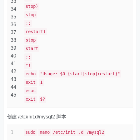
33
stop)
34
stop
35
;;
36
restart)
37
38
stop
39
start
40
;;
41
*)
42
echo
"Usage: $0 {start|stop|restart}"
43
exit
1
44
esac
45
exit
$?
创建 ​​/etc/init.d/mysql2​​ 脚本
1
sudo
nano
/etc/init
.d
/mysql2