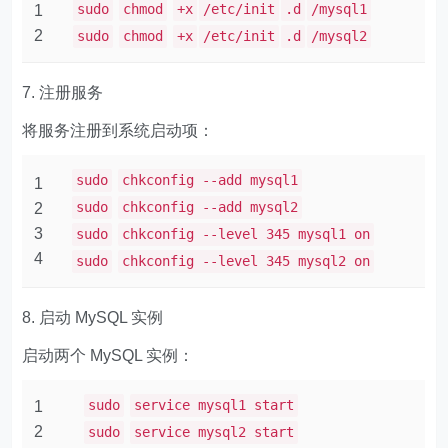
sudo
chmod
+x
/etc/init
.d
/mysql1
1
2
sudo
chmod
+x
/etc/init
.d
/mysql2
7. 注册服务
将服务注册到系统启动项：
sudo
chkconfig --add mysql1
1
sudo
chkconfig --add mysql2
2
3
sudo
chkconfig --level 345 mysql1 on
4
sudo
chkconfig --level 345 mysql2 on
8. 启动 MySQL 实例
启动两个 MySQL 实例：
sudo
service mysql1 start
1
2
sudo
service mysql2 start