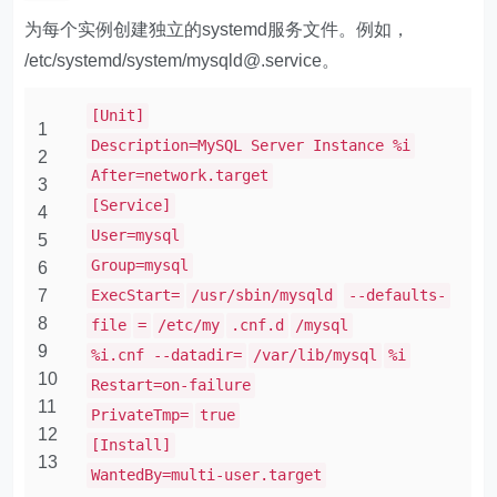
为每个实例创建独立的systemd服务文件。例如，​​
/etc/systemd/system/mysqld@.service​​。
[Unit]
1
Description=MySQL Server Instance %i
2
After=network.target
3
[Service]
4
User=mysql
5
Group=mysql
6
7
ExecStart=
/usr/sbin/mysqld
--defaults-
8
file
=
/etc/my
.cnf.d
/mysql
9
%i.cnf --datadir=
/var/lib/mysql
%i
10
Restart=on-failure
11
PrivateTmp=
true
12
[Install]
13
WantedBy=multi-user.target