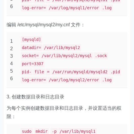
6
log-error=
/var/log/mysql1/error
.log
编辑 ​​/etc/mysql/mysql2/my.cnf​​ 文件：
[mysqld]
1
datadir=
/var/lib/mysql2
2
socket=
/var/lib/mysql2/mysql
.sock
3
4
port=3307
5
pid-
file
=
/var/run/mysqld/mysqld2
.pid
6
log-error=
/var/log/mysql2/error
.log
3. 创建数据目录和日志目录
为每个实例创建数据目录和日志目录，并设置适当的权
限：
sudo
mkdir
-p
/var/lib/mysql1