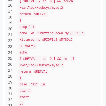
[ $RETVAL -
eq
0 ] &&
touch
16
/var/lock/subsys/mysql2
17
return
$RETVAL
18
}
19
stop() {
20
echo
-n
"Shutting down MySQL 2: "
21
killproc -p $PIDFILE $MYSQLD
22
RETVAL=$?
23
echo
24
25
[ $RETVAL -
eq
0 ] &&
rm
-f
26
/var/lock/subsys/mysql2
27
return
$RETVAL
28
}
29
case
"$1"
in
30
start)
31
start
32
;;
33