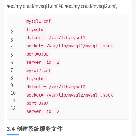
/etc/my.cnf.d/mysql1.cnf​​ 和 ​​/etc/my.cnf.d/mysql2.cnf​​。
mysql1.cnf
1
[mysqld]
2
datadir=
/var/lib/mysql1
3
socket=
/var/lib/mysql1/mysql
.sock
4
port=3306
5
server-
id
=1
6
7
mysql2.cnf
8
[mysqld]
9
datadir=
/var/lib/mysql2
10
socket=
/var/lib/mysql2/mysql
.sock
11
port=3307
12
server-
id
=2
3.4 创建系统服务文件