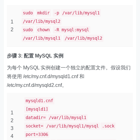
sudo
mkdir
-p
/var/lib/mysql1
/var/lib/mysql2
1
2
sudo
chown
-R mysql:mysql
/var/lib/mysql1
/var/lib/mysql2
步骤 3: 配置 MySQL 实例
为每个 MySQL 实例创建一个独立的配置文件。假设我们
将使用 ​​/etc/my.cnf.d/mysqld1.cnf​​ 和 ​​
/etc/my.cnf.d/mysqld2.cnf​​。
mysqld1.cnf
[mysqld1]
1
datadir=
/var/lib/mysql1
2
socket=
/var/lib/mysql1/mysql
.sock
3
port=3306
4