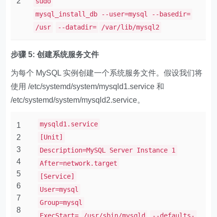
2
sudo
mysql_install_db --user=mysql --basedir=
/usr
--datadir=
/var/lib/mysql2
步骤 5: 创建系统服务文件
为每个 MySQL 实例创建一个系统服务文件。假设我们将
使用 ​​/etc/systemd/system/mysqld1.service​​ 和 ​​
/etc/systemd/system/mysqld2.service​​。
mysqld1.service
1
2
[Unit]
3
Description=MySQL Server Instance 1
4
After=network.target
5
[Service]
6
User=mysql
7
Group=mysql
8
ExecStart=
/usr/sbin/mysqld
--defaults-