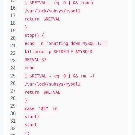
15
[ $RETVAL -
eq
0 ] &&
touch
16
/var/lock/subsys/mysql1
17
return
$RETVAL
18
}
19
stop() {
20
echo
-n
"Shutting down MySQL 1: "
21
killproc -p $PIDFILE $MYSQLD
22
RETVAL=$?
23
echo
24
25
[ $RETVAL -
eq
0 ] &&
rm
-f
26
/var/lock/subsys/mysql1
27
return
$RETVAL
28
}
29
case
"$1"
in
30
start)
31
start
32
;;