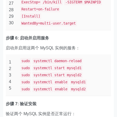
ExecStop=
/bin/kill
-SIGTERM $MAINPID
27
Restart=on-failure
28
29
[Install]
30
WantedBy=multi-user.target
步骤 6: 启动并启用服务
启动并启用这两个 MySQL 实例的服务：
sudo
systemctl daemon-reload
1
sudo
systemctl start mysqld1
2
3
sudo
systemctl start mysqld2
4
sudo
systemctl
enable
mysqld1
5
sudo
systemctl
enable
mysqld2
步骤 7: 验证安装
验证两个 MySQL 实例是否正常运行：