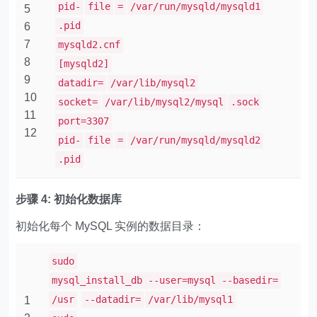
pid-
file
=
/var/run/mysqld/mysqld1
5
.pid
6
7
mysqld2.cnf
8
[mysqld2]
9
datadir=
/var/lib/mysql2
10
socket=
/var/lib/mysql2/mysql
.sock
11
port=3307
12
pid-
file
=
/var/run/mysqld/mysqld2
.pid
步骤 4: 初始化数据库
初始化每个 MySQL 实例的数据目录：
sudo
mysql_install_db --user=mysql --basedir=
/usr
--datadir=
/var/lib/mysql1
1