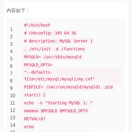
内容如下：
#!/bin/bash
1
# chkconfig: 345 64 36
2
# description: MySQL Server 1
3
.
/etc/init
.d
/functions
4
MYSQLD=
/usr/sbin/mysqld
5
MYSQLD_OPTS=
6
"--defaults-
7
file=/etc/mysql/mysql1/my.cnf"
8
PIDFILE=
/var/run/mysqld/mysqld1
.pid
9
start() {
10
11
echo
-n
"Starting MySQL 1: "
12
daemon $MYSQLD $MYSQLD_OPTS
13
RETVAL=$?
14
echo