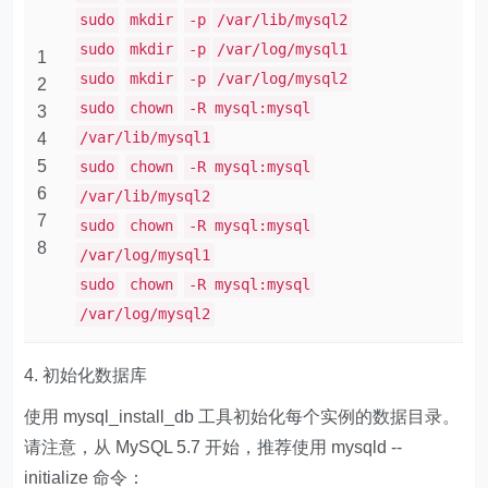
sudo
mkdir
-p
/var/lib/mysql2
sudo
mkdir
-p
/var/log/mysql1
1
sudo
mkdir
-p
/var/log/mysql2
2
sudo
chown
-R mysql:mysql
3
/var/lib/mysql1
4
5
sudo
chown
-R mysql:mysql
6
/var/lib/mysql2
7
sudo
chown
-R mysql:mysql
8
/var/log/mysql1
sudo
chown
-R mysql:mysql
/var/log/mysql2
4. 初始化数据库
使用 ​​mysql_install_db​​ 工具初始化每个实例的数据目录。
请注意，从 MySQL 5.7 开始，推荐使用 ​​mysqld --
initialize​​ 命令：