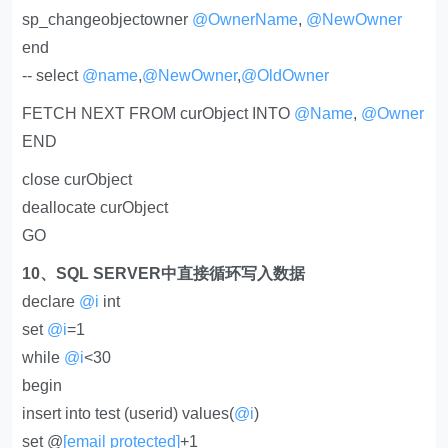
sp_changeobjectowner
@OwnerName
,
@NewOwner
end
-- select
@name
,
@NewOwner
,
@OldOwner
FETCH NEXT FROM curObject INTO
@Name
,
@Owner
END
close curObject
deallocate curObject
GO
10、SQL SERVER中直接循环写入数据
declare
@i
int
set
@i
=1
while
@i
<30
begin
insert into test (userid) values(
@i
)
set @
[email protected]
+1