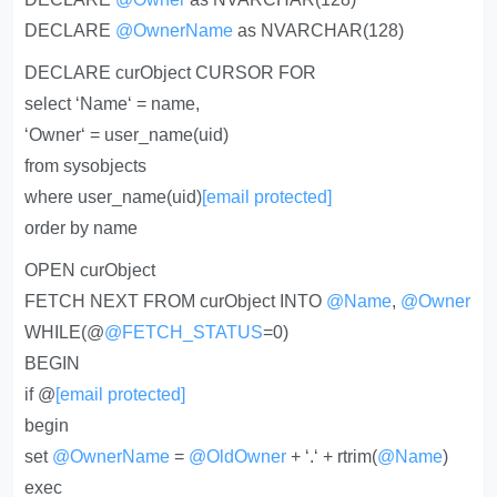
DECLARE
@OwnerName
as NVARCHAR(128)
DECLARE curObject CURSOR FOR
select ‘Name‘ = name,
‘Owner‘ = user_name(uid)
from sysobjects
where user_name(uid)
[email protected]
order by name
OPEN curObject
FETCH NEXT FROM curObject INTO
@Name
,
@Owner
WHILE(@
@FETCH_STATUS
=0)
BEGIN
if @
[email protected]
begin
set
@OwnerName
=
@OldOwner
+ ‘.‘ + rtrim(
@Name
)
exec