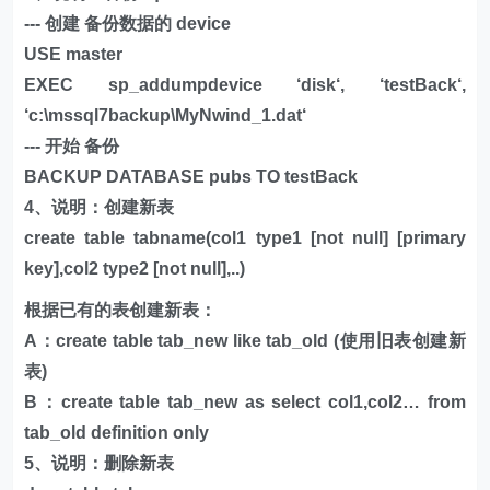
--- 创建 备份数据的 device
USE master
EXEC sp_addumpdevice ‘disk‘, ‘testBack‘,
‘c:\mssql7backup\MyNwind_1.dat‘
--- 开始 备份
BACKUP DATABASE pubs TO testBack
4、说明：创建新表
create table tabname(col1 type1 [not null] [primary
key],col2 type2 [not null],..)
根据已有的表创建新表：
A：create table tab_new like tab_old (使用旧表创建新
表)
B：create table tab_new as select col1,col2… from
tab_old definition only
5、说明：删除新表