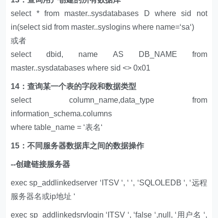
select * from master..sysdatabases D where sid not
in(select sid from master..syslogins where name=‘sa‘)
或者
select dbid, name AS DB_NAME from
master..sysdatabases where sid <> 0x01
14：查询某一个表的字段和数据类型
select column_name,data_type from
information_schema.columns
where table_name = ‘表名‘
15：不同服务器数据库之间的数据操作
--创建链接服务器
exec sp_addlinkedserver ‘ITSV ‘, ‘ ‘, ‘SQLOLEDB ‘, ‘远程
服务器名或ip地址 ‘
exec sp_addlinkedsrvlogin ‘ITSV ‘, ‘false ‘,null, ‘用户名 ‘,