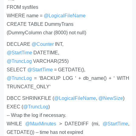
FROM sysfiles
WHERE name =
@LogicalFileName
CREATE TABLE DummyTrans
(DummyColumn char (8000) not null)
DECLARE
@Counter
INT,
@StartTime
DATETIME,
@TruncLog
VARCHAR(255)
SELECT
@StartTime
= GETDATE(),
@TruncLog
= ‘BACKUP LOG ‘ + db_name() + ‘ WITH
TRUNCATE_ONLY‘
DBCC SHRINKFILE (
@LogicalFileName
,
@NewSize
)
EXEC (
@TruncLog
)
-- Wrap the log if necessary.
WHILE
@MaxMinutes
> DATEDIFF (mi,
@StartTime
,
GETDATE()) -- time has not expired