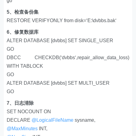
go
5、检查备份集
RESTORE VERIFYONLY from disk=‘E:\dvbbs.bak‘
6、修复数据库
ALTER DATABASE [dvbbs] SET SINGLE_USER
GO
DBCC CHECKDB(‘dvbbs‘,repair_allow_data_loss)
WITH TABLOCK
GO
ALTER DATABASE [dvbbs] SET MULTI_USER
GO
7、日志清除
SET NOCOUNT ON
DECLARE
@LogicalFileName
sysname,
@MaxMinutes
INT,