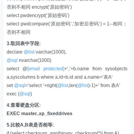
否则不相同 encrypt(‘原始密码‘)
select pwdencrypt(‘原始密码‘)
select pwdcompare(‘原始密码‘,‘加密后密码‘) = 1--相同；
否则不相同
3.取回表中字段:
declare
@list
varchar(1000),
@sql
nvarchar(1000)
select @
[email protected]
+‘,‘+b.name from sysobjects
a,syscolumns b where a.id=b.id and a.name=‘表A‘
set
@sql
=‘select ‘+right(
@list
,len(
@list
)-1)+‘ from 表A‘
exec (
@sql
)
4.查看硬盘分区:
EXEC master..xp_fixeddrives
5.比较A,B表是否相等:
if (select checksum_agg(binary_checksum(*)) from A)