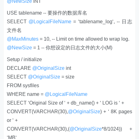
@NewSize
INT
USE tablename -- 要操作的数据库名
SELECT
@LogicalFileName
= ‘tablename_log‘, -- 日志
文件名
@MaxMinutes
= 10, -- Limit on time allowed to wrap log.
@NewSize
= 1 -- 你想设定的日志文件的大小(M)
Setup / initialize
DECLARE
@OriginalSize
int
SELECT
@OriginalSize
= size
FROM sysfiles
WHERE name =
@LogicalFileName
SELECT ‘Original Size of ‘ + db_name() + ‘ LOG is ‘ +
CONVERT(VARCHAR(30),
@OriginalSize
) + ‘ 8K pages
or ‘ +
CONVERT(VARCHAR(30),(
@OriginalSize
*8/1024)) +
‘MB‘