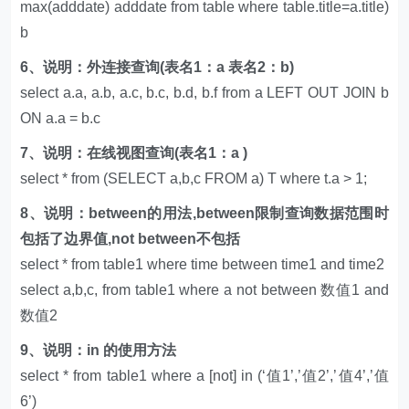
max(adddate) adddate from table where table.title=a.title)
b
6、说明：外连接查询(表名1：a 表名2：b)
select a.a, a.b, a.c, b.c, b.d, b.f from a LEFT OUT JOIN b
ON a.a = b.c
7、说明：在线视图查询(表名1：a )
select * from (SELECT a,b,c FROM a) T where t.a > 1;
8、说明：between的用法,between限制查询数据范围时
包括了边界值,not between不包括
select * from table1 where time between time1 and time2
select a,b,c, from table1 where a not between 数值1 and
数值2
9、说明：in 的使用方法
select * from table1 where a [not] in (‘值1’,’值2’,’值4’,’值
6’)