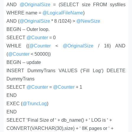
AND
@OriginalSize
= (SELECT size FROM sysfiles
WHERE name =
@LogicalFileName
)
AND (
@OriginalSize
* 8 /1024) >
@NewSize
BEGIN -- Outer loop.
SELECT
@Counter
= 0
WHILE ((
@Counter
<
@OriginalSize
/ 16) AND
(
@Counter
< 50000))
BEGIN -- update
INSERT DummyTrans VALUES (‘Fill Log‘) DELETE
DummyTrans
SELECT
@Counter
=
@Counter
+ 1
END
EXEC (
@TruncLog
)
END
SELECT ‘Final Size of ‘ + db_name() + ‘ LOG is ‘ +
CONVERT(VARCHAR(30),size) + ‘ 8K pages or ‘ +