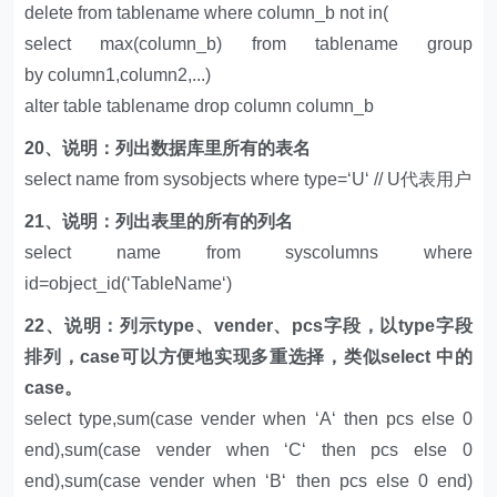
delete from tablename where column_b not in(
select max(column_b) from tablename group
by column1,column2,...)
alter table tablename drop column column_b
20、说明：列出数据库里所有的表名
select name from sysobjects where type=‘U‘ // U代表用户
21、说明：列出表里的所有的列名
select name from syscolumns where
id=object_id(‘TableName‘)
22、说明：列示type、vender、pcs字段，以type字段
排列，case可以方便地实现多重选择，类似select 中的
case。
select type,sum(case vender when ‘A‘ then pcs else 0
end),sum(case vender when ‘C‘ then pcs else 0
end),sum(case vender when ‘B‘ then pcs else 0 end)