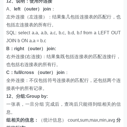
12、说明：使用外连接
A、
left （outer） join
：
左外连接（左连接）：结果集几包括连接表的匹配行，也
包括左连接表的所有行。
SQL: select a.a, a.b, a.c, b.c, b.d, b.f from a LEFT OUT
JOIN b ON a.a = b.c
B：right （outer） join:
右外连接(右连接)：结果集既包括连接表的匹配连接行，
也包括右连接表的所有行。
C：full/cross （outer） join
：
全外连接：不仅包括符号连接表的匹配行，还包括两个连
接表中的所有记录。
12、分组:Group by:
一张表，一旦分组 完成后，查询后只能得到组相关的信
息。
组相关的信息：
（统计信息） count,sum,max,min,avg
分