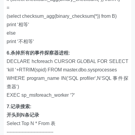
=
(select checksum_agg(binary_checksum(*)) from B)
print ‘相等‘
else
print ‘不相等‘
6.杀掉所有的事件探察器进程:
DECLARE hcforeach CURSOR GLOBAL FOR SELECT
‘kill ‘+RTRIM(spid) FROM master.dbo.sysprocesses
WHERE program_name IN(‘SQL profiler‘,N‘SQL 事件探
查器‘)
EXEC sp_msforeach_worker ‘?‘
7.记录搜索:
开头到N条记录
Select Top N * From 表
-------------------------------