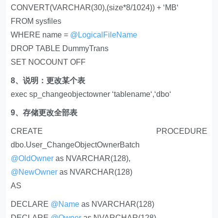
CONVERT(VARCHAR(30),(size*8/1024)) + ‘MB‘
FROM sysfiles
WHERE name =
@LogicalFileName
DROP TABLE DummyTrans
SET NOCOUNT OFF
8、说明：更改某个表
exec sp_changeobjectowner ‘tablename‘,‘dbo‘
9、存储更改全部表
CREATE PROCEDURE
dbo.User_ChangeObjectOwnerBatch
@OldOwner
as NVARCHAR(128),
@NewOwner
as NVARCHAR(128)
AS
DECLARE
@Name
as NVARCHAR(128)
DECLARE
@Owner
as NVARCHAR(128)