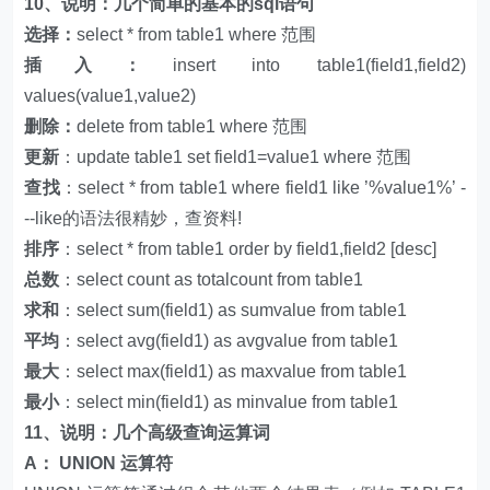
10、说明：几个简单的基本的sql语句
选择：
select * from table1 where 范围
插入：
insert into table1(field1,field2)
values(value1,value2)
删除：
delete from table1 where 范围
更新
：update table1 set field1=value1 where 范围
查找
：select * from table1 where field1 like ’%value1%’ -
--like的语法很精妙，查资料!
排序
：select * from table1 order by field1,field2 [desc]
总数
：select count as totalcount from table1
求和
：select sum(field1) as sumvalue from table1
平均
：select avg(field1) as avgvalue from table1
最大
：select max(field1) as maxvalue from table1
最小
：select min(field1) as minvalue from table1
11、说明：几个高级查询运算词
A： UNION 运算符