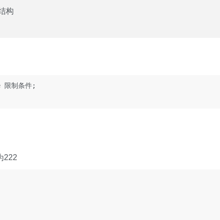
结构
e 限制条件;

为222