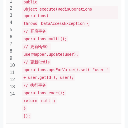
1
public
2
Object execute(RedisOperations
3
operations)
4
throws
DataAccessException {
5
// 开启事务
6
operations.multi();
7
// 更新MySQL
8
userMapper.update(user);
9
// 更新Redis
10
operations.opsForValue().set(
"user_"
11
+ user.getId(), user);
12
// 执行事务
13
operations.exec();
14
return
null
;
}
});