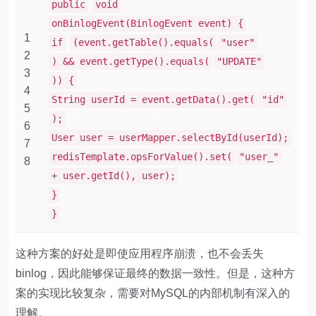
public
void
onBinlogEvent(BinlogEvent event) {
1
if
(event.getTable().equals(
"user"
2
) && event.getType().equals(
"UPDATE"
3
)) {
4
String userId = event.getData().get(
"id"
5
);
6
User user = userMapper.selectById(userId);
7
redisTemplate.opsForValue().set(
"user_"
8
+ user.getId(), user);
}
}
这种方案的好处是即使应用程序崩溃，也不会丢失
binlog，因此能够保证最终的数据一致性。但是，这种方
案的实现比较复杂，需要对MySQL的内部机制有深入的
理解。