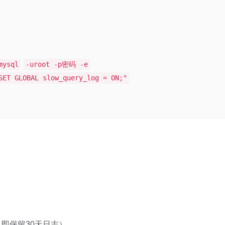
mysql
-uroot -p密码 -e
SET GLOBAL slow_query_log = ON;"
。
即保留30天日志）。