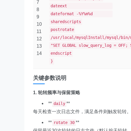
7
dateext
8
dateformat -%Y%m%d
9
sharedscripts
10
postrotate
11
/usr/local/mysqlInstall/mysql/bin/
12
"SET GLOBAL slow_query_log = OFF; 
13
14
endscript
}
关键参数说明
1. 轮转频率与保留策略
**
**
daily
每天检查一次日志文件，满足条件则触发轮转
**
**
rotate 30
保留最近30次轮转的日志文件（默认按天轮转，