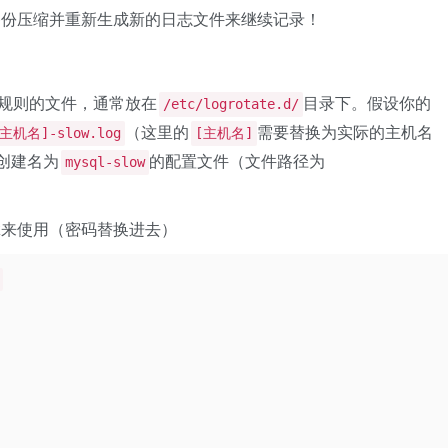
备份压缩并重新生成新的日志文件来继续记录！
割规则的文件，通常放在
目录下。假设你的
/etc/logrotate.d/
（这里的
需要替换为实际的主机名
/[主机名]-slow.log
[主机名]
创建名为
的配置文件（文件路径为
mysql-slow
拿来使用（密码替换进去）