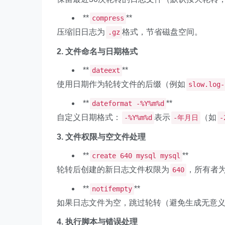
**
**
compress
压缩旧日志为
格式，节省磁盘空间。
.gz
2. 文件命名与日期格式
**
**
dateext
使用日期作为轮转文件的后缀（例如
slow.log-
**
**
dateformat -%Y%m%d
自定义日期格式：
表示
（如
-%Y%m%d
-年月日
-
3. 文件权限与空文件处理
**
**
create 640 mysql mysql
轮转后创建的新日志文件权限为
，所有者
640
**
**
notifempty
如果日志文件为空，跳过轮转（避免生成无意
4. 执行脚本与错误处理