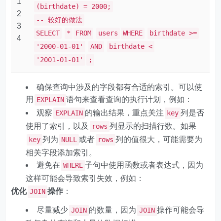
1
(birthdate) = 2000;
2
-- 较好的做法
3
SELECT
*
FROM
users
WHERE
birthdate >=
4
'2000-01-01'
AND
birthdate <
'2001-01-01'
;
确保查询中涉及的字段都有合适的索引。可以使
用
语句来查看查询的执行计划，例如：
EXPLAIN
观察
的输出结果，重点关注
列是否
EXPLAIN
key
使用了索引，以及
列显示的扫描行数。如果
rows
列为
或者
列的值很大，可能需要为
key
NULL
rows
相关字段添加索引。
避免在
子句中使用函数或者表达式，因为
WHERE
这样可能会导致索引失效，例如：
优化
操作
：
JOIN
尽量减少
的数量，因为
操作可能会导
JOIN
JOIN