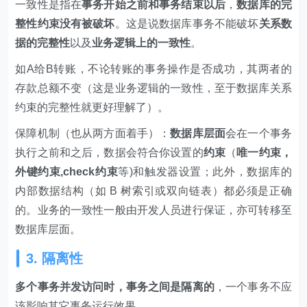
一致性是指在
事务开始之前和事务结束以后
，
数据库的完
整性约束没有被破坏
。这是说数据库事务不能破坏
关系数
据的完整性
以及
业务逻辑上的一致性
。
如A给B转账，不论转账的事务操作是否成功，其两者的
存款总额不变（这是业务逻辑的一致性，至于数据库关系
约束的完整性就更好理解了）。
保障机制（也从两方面着手）：
数据库层面
会在一个事务
执行之前和之后，数据会符合你设置的
约束
（
唯一约束，
外键约束,check约束
等)和触发器设置；此外，数据库的
内部数据结构（如 B 树索引或双向链表）都必须是正确
的。业务的一致性一般由开发人员进行保证，亦可转移至
数据库层面。
3. 隔离性
多个事务并发访问时，事务之间是隔离的
，一个事务不应
该影响其它事务运行效果。