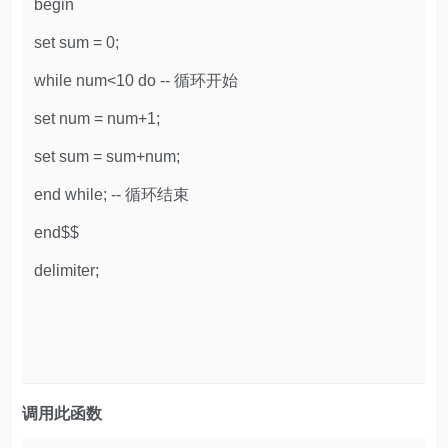
begin
set sum = 0;
while num<10 do -- 循环开始
set num = num+1;
set sum = sum+num;
end while; -- 循环结束
end$$
delimiter;
调用此函数