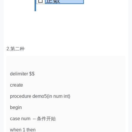
2.第二种
delimiter $$
create
procedure demo5(in num int)
begin
case num -- 条件开始
when 1 then