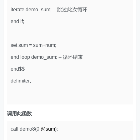
iterate demo_sum; -- 跳过此次循环
end if;
set sum = sum+num;
end loop demo_sum; -- 循环结束
end$$
delimiter;
调用此函数
call demo8(0,
@sum
);