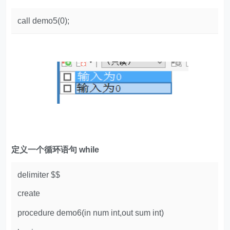
call demo5(0);
定义一个循环语句 while
delimiter $$
create
procedure demo6(in num int,out sum int)