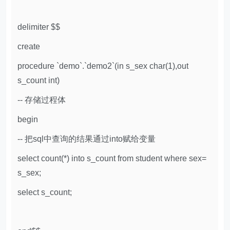
delimiter $$
create
procedure `demo`.`demo2`(in s_sex char(1),out
s_count int)
-- 存储过程体
begin
-- 把sql中查询的结果通过into赋给变量
select count(*) into s_count from student where sex=
s_sex;
select s_count;