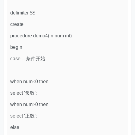
delimiter $$
create
procedure demo4(in num int)
begin
case -- 条件开始
when num<0 then
select '负数';
when num>0 then
select '正数';
else