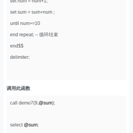
set num = num+1;
set sum = sum+num ;
until num>=10
end repeat; -- 循环结束
end$$
delimiter;
调用此函数
call demo7(9,
@sum
);
select
@sum
;