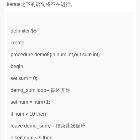
iterate之下的语句将不在进行。
delimiter $$
create
procedure demo8(in num int,out sum int)
begin
set sum = 0;
demo_sum:loop-- 循环开始
set num = num+1;
if num > 10 then
leave demo_sum; -- 结束此次循环
elseif num < 9 then