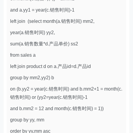
and a.yy1 = year(c.销售时间)-1
left join (select month(a.销售时间) mm2,
year(a.销售时间) yy2,
sum(a.销售数量*d.产品单价) ss2
from sales a
left join product d on a.产品id=d.产品id
group by mm2,yy2) b
on (b.yy2 = year(c.销售时间) and b.mm2+1 = month(c.
销售时间) or (yy2=year(c.销售时间)-1
and b.mm2 = 12 and month(c.销售时间) = 1))
group by yy, mm
order by yy,mm asc