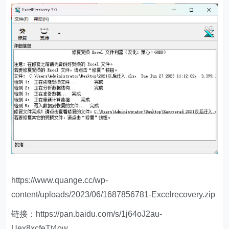
https://www.quange.cc/wp-
content/uploads/2023/06/1687856781-Excelrecovery.zip
链接：https://pan.baidu.com/s/1j64oJ2au-
Uex8xcfeTt4ow