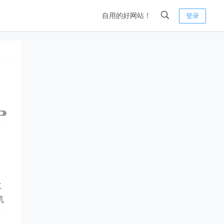
自用的好网站！
登录
收
机
e